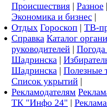
Происшествия
|
Разное
Экономика и бизнес
|
Отдых
Гороскоп
|
ТВ-п
Справка
Каталог орган
руководителей
|
Погода
Шадринска
|
Избирател
Шадринска
|
Полезные 
Список укрытий
|
Рекламодателям
Реклам
ТК "Инфо 24"
|
Реклама