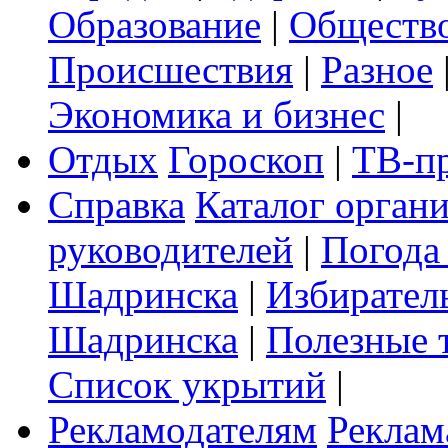
Образование
|
Обществ
Происшествия
|
Разное
Экономика и бизнес
|
Отдых
Гороскоп
|
ТВ-п
Справка
Каталог орган
руководителей
|
Погода
Шадринска
|
Избирател
Шадринска
|
Полезные 
Список укрытий
|
Рекламодателям
Реклам