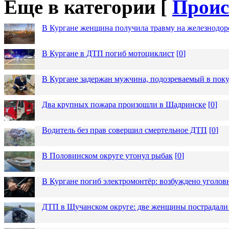
Еще в категории [
Проис
В Кургане женщина получила травму на железнодо
В Кургане в ДТП погиб мотоциклист
[
0
]
В Кургане задержан мужчина, подозреваемый в пок
Два крупных пожара произошли в Шадринске
[
0
]
Водитель без прав совершил смертельное ДТП
[
0
]
В Половинском округе утонул рыбак
[
0
]
В Кургане погиб электромонтёр: возбуждено уголов
ДТП в Щучанском округе: две женщины пострадали 