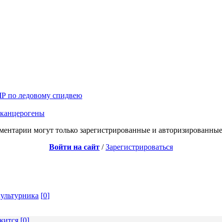
ЧР по ледовому спидвею
 канцерогены
ментарии могут только зарегистрированные и авторизированные
Войти на сайт
/
Зарегистрироваться
ультурника
[
0
]
жится
[
0
]