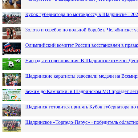
Кубок губернатора по мотокроссу в Шадринске - 202
Золото и серебро по вольной борьбе в Челябинске:
Олимпийский комитет России восстановлен в права
Награды и соревнования: В Шадринске отметят Ден
Шадринские каратисты завоевали медали на Всемир
Бежим до Камчатки: в Шадринском МО пройдёт лег
Шадринск готовится принять Кубок губернатора по 
Шадринское «Торпедо-Парус» - победитель областн