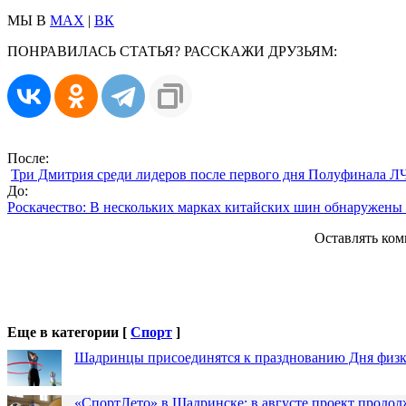
МЫ В
MAX
|
ВК
ПОНРАВИЛАСЬ СТАТЬЯ? РАССКАЖИ ДРУЗЬЯМ:
После:
Три Дмитрия среди лидеров после первого дня Полуфинала Л
До:
Роскачество: В нескольких марках китайских шин обнаружены
Оставлять ком
Еще в категории [
Спорт
]
Шадринцы присоединятся к празднованию Дня физк
«СпортЛето» в Шадринске: в августе проект продол