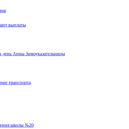
ния
тают выплаты
ь в день Анны Зимоуказательницы
ние транспорта
еления школы №20