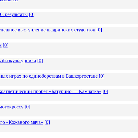
6: результаты
[
0
]
 успешное выступление шадринских студенток
[
0
]
х
[
0
]
ь физкультурника
[
0
]
ных играх по единоборствам в Башкортостане
[
0
]
коатлетический пробег «Батурино — Камчатка»
[
0
]
мотокроссу
[
0
]
ого «Кожаного мяча»
[
0
]