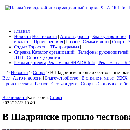
Главная
Новости
Все новости
|
Авто и дороги
|
Благоустройство
|
и власть
|
Происшествия
|
Разное
|
Семья и дети
|
Спорт
|
Э
Отдых
Гороскоп
|
ТВ-программа
|
Справка
Каталог организаций
|
Телефоны руководителей
ДТП
|
Список укрытий
|
Рекламодателям
Реклама на SHADR.info
|
Реклама на ТК 
>
Новости
>
Спорт
> В Шадринске прошло чествование тяже
Все
|
Авто и дороги
|
Благоустройство
|
В стране и мире
|
ЖКХ
Происшествия
|
Разное
|
Семья и дети
|
Спорт
|
Экономика и би
Все новости
Категория:
Спорт
2025/12/27 15:46
В Шадринске прошло чествов