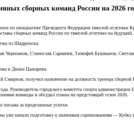
вных сборных команд России на 2026 го
ное по инициативе Президента Федерации тяжелой атлетики Кур
ставы сборных команд России по тяжелой атлетике на будущий 
ены из Шадринска:
слав Черепанов, Станислав Сармачев, Тимофей Бушманов, Светл
ова и Диана Цыкарева.
й Смирнов, получил назначение на должность тренера сборной 
года. Руководитель городского комитета спорта администрации 
ениями команды и обсудил планы на предстоящий сезон 2026.
е письма за проделанные успехи.
ены уже начали подготовку к значимым соревнованиям — Кубку и