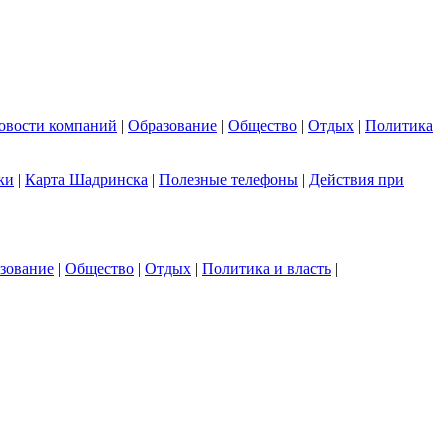
овости компаний
|
Образование
|
Общество
|
Отдых
|
Политика
ки
|
Карта Шадринска
|
Полезные телефоны
|
Действия при
зование
|
Общество
|
Отдых
|
Политика и власть
|