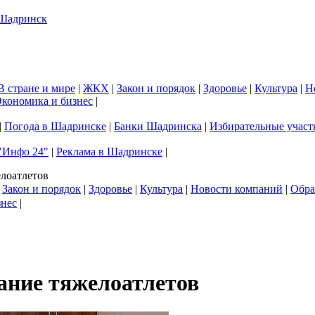
В стране и мире
|
ЖКХ
|
Закон и порядок
|
Здоровье
|
Культура
|
Н
кономика и бизнес
|
|
Погода в Шадринске
|
Банки Шадринска
|
Избирательные участ
"Инфо 24"
|
Реклама в Шадринске
|
лоатлетов
|
Закон и порядок
|
Здоровье
|
Культура
|
Новости компаний
|
Обра
знес
|
ание тяжелоатлетов