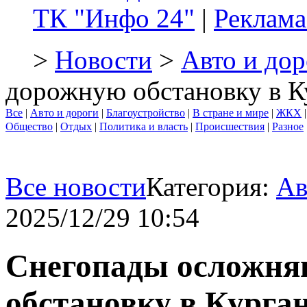
ТК "Инфо 24"
|
Реклама
>
Новости
>
Авто и дор
дорожную обстановку в К
Все
|
Авто и дороги
|
Благоустройство
|
В стране и мире
|
ЖКХ
Общество
|
Отдых
|
Политика и власть
|
Происшествия
|
Разное
Все новости
Категория:
Ав
2025/12/29 10:54
Снегопады осложня
обстановку в Курга