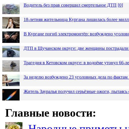
Водитель без прав совершил смертельное ДТП
[
0
]
18-летняя жительница Кургана лишилась более милл
В Кургане погиб электромонтёр: возбуждено уголов
ДТП в Щучанском округе: две женщины пострадали 
Трагедия в Кетовском округе: в водоёме утонул 66-
За неделю возбуждено 23 уголовных дела по фактам
Житель Зауралья получил серьёзные ожоги, пытаясь 
Главные новости:
Народные приметы на