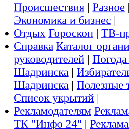
Происшествия
|
Разное
Экономика и бизнес
|
Отдых
Гороскоп
|
ТВ-п
Справка
Каталог орган
руководителей
|
Погода
Шадринска
|
Избирател
Шадринска
|
Полезные 
Список укрытий
|
Рекламодателям
Реклам
ТК "Инфо 24"
|
Реклама