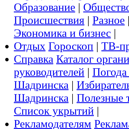
Образование
|
Обществ
Происшествия
|
Разное
Экономика и бизнес
|
Отдых
Гороскоп
|
ТВ-п
Справка
Каталог орган
руководителей
|
Погода
Шадринска
|
Избирател
Шадринска
|
Полезные 
Список укрытий
|
Рекламодателям
Реклам