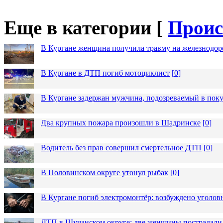
Еще в категории [
Проис
В Кургане женщина получила травму на железнодо
В Кургане в ДТП погиб мотоциклист
[
0
]
В Кургане задержан мужчина, подозреваемый в пок
Два крупных пожара произошли в Шадринске
[
0
]
Водитель без прав совершил смертельное ДТП
[
0
]
В Половинском округе утонул рыбак
[
0
]
В Кургане погиб электромонтёр: возбуждено уголов
ДТП в Щучанском округе: две женщины пострадали 