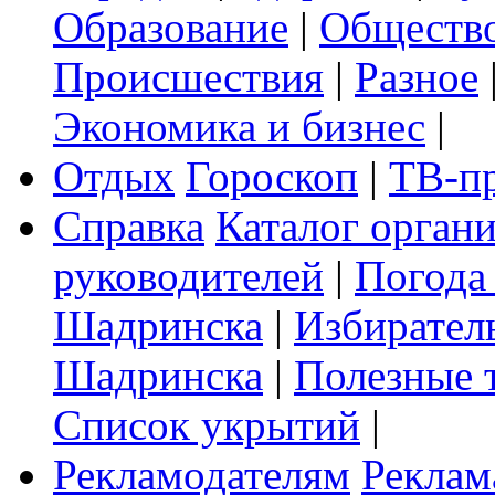
Образование
|
Обществ
Происшествия
|
Разное
Экономика и бизнес
|
Отдых
Гороскоп
|
ТВ-п
Справка
Каталог орган
руководителей
|
Погода
Шадринска
|
Избирател
Шадринска
|
Полезные 
Список укрытий
|
Рекламодателям
Реклам