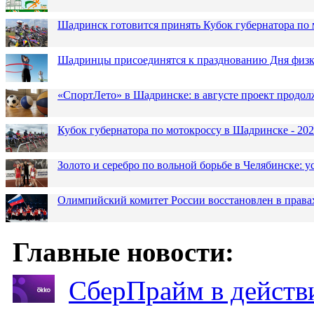
Шадринск готовится принять Кубок губернатора по 
Шадринцы присоединятся к празднованию Дня физк
«СпортЛето» в Шадринске: в августе проект продол
Кубок губернатора по мотокроссу в Шадринске - 202
Золото и серебро по вольной борьбе в Челябинске:
Олимпийский комитет России восстановлен в права
Главные новости:
СберПрайм в действ