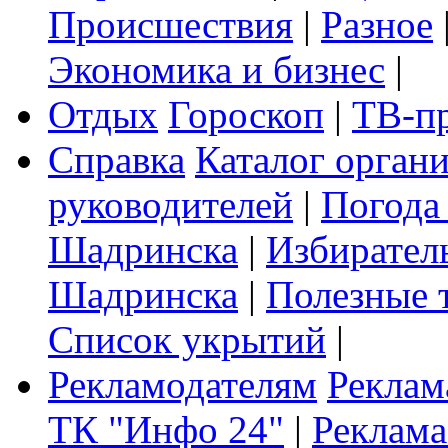
Происшествия
|
Разное
Экономика и бизнес
|
Отдых
Гороскоп
|
ТВ-п
Справка
Каталог орган
руководителей
|
Погода
Шадринска
|
Избирател
Шадринска
|
Полезные 
Список укрытий
|
Рекламодателям
Реклам
ТК "Инфо 24"
|
Реклама