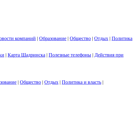
овости компаний
|
Образование
|
Общество
|
Отдых
|
Политика
ки
|
Карта Шадринска
|
Полезные телефоны
|
Действия при
зование
|
Общество
|
Отдых
|
Политика и власть
|