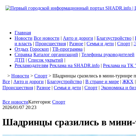
Главная
Новости
Все новости
|
Авто и дороги
|
Благоустройство
|
и власть
|
Происшествия
|
Разное
|
Семья и дети
|
Спорт
|
Э
Отдых
Гороскоп
|
ТВ-программа
|
Справка
Каталог организаций
|
Телефоны руководителей
ДТП
|
Список укрытий
|
Рекламодателям
Реклама на SHADR.info
|
Реклама на ТК 
>
Новости
>
Спорт
> Шадринцы сразились в мини-турнире 
Все
|
Авто и дороги
|
Благоустройство
|
В стране и мире
|
ЖКХ
Происшествия
|
Разное
|
Семья и дети
|
Спорт
|
Экономика и би
Все новости
Категория:
Спорт
2026/01/07 20:23
Шадринцы сразились в мини-