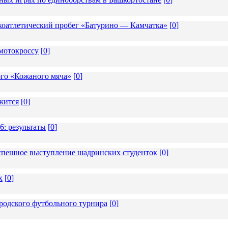
коатлетический пробег «Батурино — Камчатка»
[
0
]
мотокроссу
[
0
]
ого «Кожаного мяча»
[
0
]
жится
[
0
]
6: результаты
[
0
]
 успешное выступление шадринских студенток
[
0
]
х
[
0
]
родского футбольного турнира
[
0
]