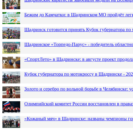
Бежим до Камчатки: в Шадринском МО пройдёт лег
Шадринск готовится принять Кубок губернатора по 
Шадринское «Торпедо-Парус» - победитель областн
«СпортЛето» в Шадринске: в августе проект продол
Кубок губернатора по мотокроссу в Шадринске - 202
Золото и серебро по вольной борьбе в Челябинске:
Олимпийский комитет России восстановлен в права
«Кожаный мяч» в Шадринске: названы чемпионы го