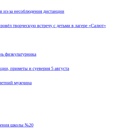
и из-за несоблюдения дистанции
овёл творческую встречу с детьми в лагере «Салют»
нь физкультурника
ии, приметы и суеверия 5 августа
-летний мужчина
еления школы №20