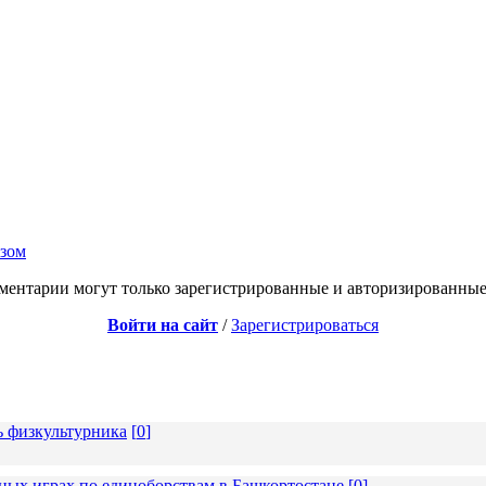
узом
ментарии могут только зарегистрированные и авторизированные
Войти на сайт
/
Зарегистрироваться
ь физкультурника
[
0
]
ных играх по единоборствам в Башкортостане
[
0
]