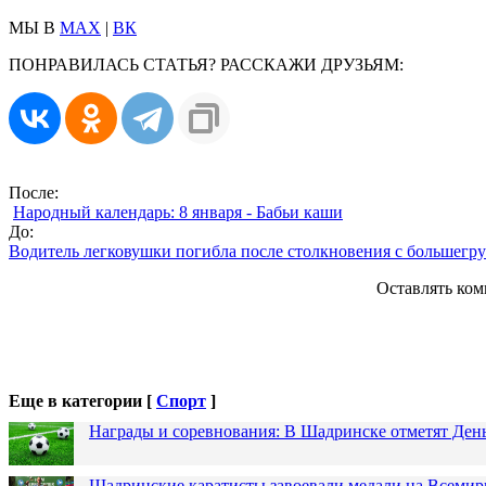
МЫ В
MAX
|
ВК
ПОНРАВИЛАСЬ СТАТЬЯ? РАССКАЖИ ДРУЗЬЯМ:
После:
Народный календарь: 8 января - Бабьи каши
До:
Водитель легковушки погибла после столкновения с большегр
Оставлять ком
Еще в категории [
Спорт
]
Награды и соревнования: В Шадринске отметят Ден
Шадринские каратисты завоевали медали на Всемир