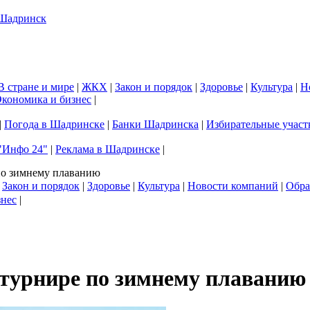
В стране и мире
|
ЖКХ
|
Закон и порядок
|
Здоровье
|
Культура
|
Н
кономика и бизнес
|
|
Погода в Шадринске
|
Банки Шадринска
|
Избирательные участ
"Инфо 24"
|
Реклама в Шадринске
|
по зимнему плаванию
|
Закон и порядок
|
Здоровье
|
Культура
|
Новости компаний
|
Обра
знес
|
турнире по зимнему плаванию