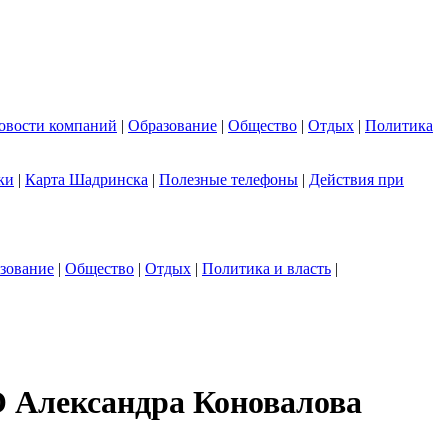
овости компаний
|
Образование
|
Общество
|
Отдых
|
Политика
ки
|
Карта Шадринска
|
Полезные телефоны
|
Действия при
зование
|
Общество
|
Отдых
|
Политика и власть
|
О Александра Коновалова