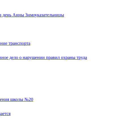
ь в день Анны Зимоуказательницы
ние транспорта
вное дело о нарушении правил охраны труда
еления школы №20
ается