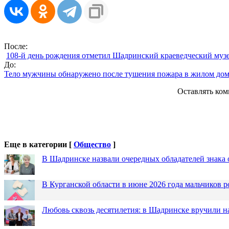
После:
108-й день рождения отметил Шадринский краеведческий муз
До:
Тело мужчины обнаружено после тушения пожара в жилом дом
Оставлять ком
Еще в категории [
Общество
]
В Шадринске назвали очередных обладателей знака 
В Курганской области в июне 2026 года мальчиков р
Любовь сквозь десятилетия: в Шадринске вручили 