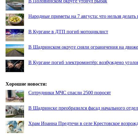
В Половинском округе утонул рыбак
Народные приметы на 7 августа: что нельзя делат
В Кургане в ДТП погиб мотоциклист
В Шадринском округе сняли ограничения на движе
В Кургане погиб электромонтёр: возбуждено уголо
Хорошие новости:
Сотрудники МЧС спасли 2500 поросят
В Шадринске преобразился фасад начального отд
Храм Иоанна Предтечи в селе Крестовское возрожд