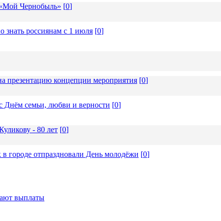
 «Мой Чернобыль»
[
0
]
о знать россиянам с 1 июля
[
0
]
а презентацию концепции мероприятия
[
0
]
с Днём семьи, любви и верности
[
0
]
уликову - 80 лет
[
0
]
 в городе отпраздновали День молодёжи
[
0
]
тают выплаты