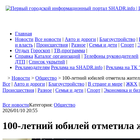
Главная
Новости
Все новости
|
Авто и дороги
|
Благоустройство
|
и власть
|
Происшествия
|
Разное
|
Семья и дети
|
Спорт
|
Э
Отдых
Гороскоп
|
ТВ-программа
|
Справка
Каталог организаций
|
Телефоны руководителей
ДТП
|
Список укрытий
|
Рекламодателям
Реклама на SHADR.info
|
Реклама на ТК 
>
Новости
>
Общество
> 100-летний юбилей отметила жите
Все
|
Авто и дороги
|
Благоустройство
|
В стране и мире
|
ЖКХ
Происшествия
|
Разное
|
Семья и дети
|
Спорт
|
Экономика и би
Все новости
Категория:
Общество
2026/01/10 20:55
100-летний юбилей отметила