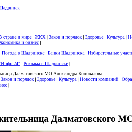
В стране и мире
|
ЖКХ
|
Закон и порядок
|
Здоровье
|
Культура
|
Н
кономика и бизнес
|
|
Погода в Шадринске
|
Банки Шадринска
|
Избирательные участ
"Инфо 24"
|
Реклама в Шадринске
|
льница Далматовского МО Александра Коновалова
|
Закон и порядок
|
Здоровье
|
Культура
|
Новости компаний
|
Обра
знес
|
 жительница Далматовского М