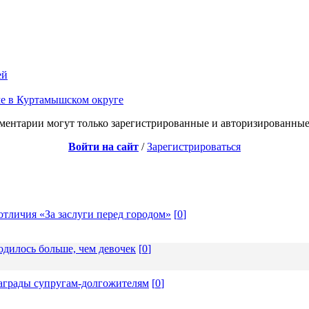
ей
е в Куртамышском округе
ментарии могут только зарегистрированные и авторизированные
Войти на сайт
/
Зарегистрироваться
отличия «За заслуги перед городом»
[
0
]
одилось больше, чем девочек
[
0
]
награды супругам-долгожителям
[
0
]