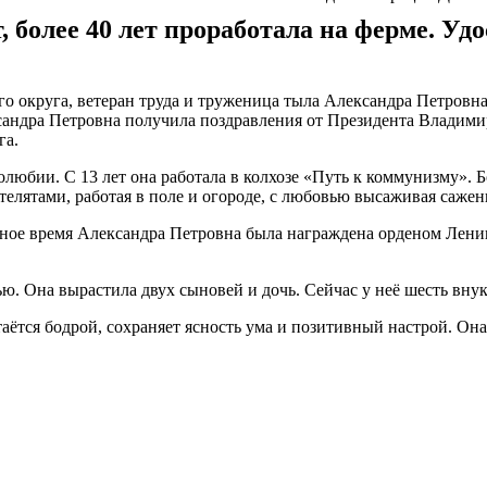
, более 40 лет проработала на ферме. Уд
го округа, ветеран труда и труженица тыла Александра Петровн
лександра Петровна получила поздравления от Президента Влади
га.
любии. С 13 лет она работала в колхозе «Путь к коммунизму». Б
 телятами, работая в поле и огороде, с любовью высаживая саже
ное время Александра Петровна была награждена орденом Ленин
. Она вырастила двух сыновей и дочь. Сейчас у неё шесть внук
аётся бодрой, сохраняет ясность ума и позитивный настрой. Она