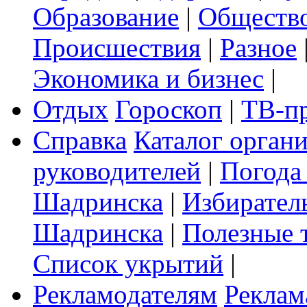
Образование
|
Обществ
Происшествия
|
Разное
Экономика и бизнес
|
Отдых
Гороскоп
|
ТВ-п
Справка
Каталог орган
руководителей
|
Погода
Шадринска
|
Избирател
Шадринска
|
Полезные 
Список укрытий
|
Рекламодателям
Реклам