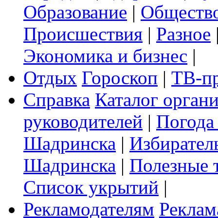
Образование
|
Обществ
Происшествия
|
Разное
Экономика и бизнес
|
Отдых
Гороскоп
|
ТВ-п
Справка
Каталог орган
руководителей
|
Погода
Шадринска
|
Избирател
Шадринска
|
Полезные 
Список укрытий
|
Рекламодателям
Реклам