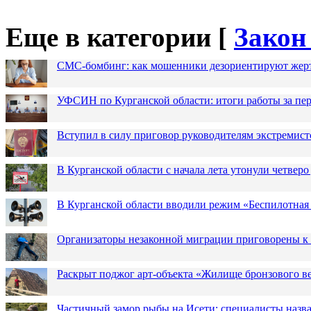
Еще в категории [
Закон
СМС-бомбинг: как мошенники дезориентируют жер
УФСИН по Курганской области: итоги работы за пер
Вступил в силу приговор руководителям экстремис
В Курганской области с начала лета утонули четверо
В Курганской области вводили режим «Беспилотная
Организаторы незаконной миграции приговорены к 
Раскрыт поджог арт-объекта «Жилище бронзового в
Частичный замор рыбы на Исети: специалисты назв