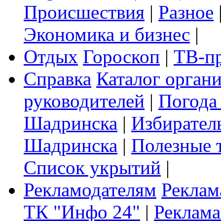
Происшествия
|
Разное
Экономика и бизнес
|
Отдых
Гороскоп
|
ТВ-п
Справка
Каталог орган
руководителей
|
Погода
Шадринска
|
Избирател
Шадринска
|
Полезные 
Список укрытий
|
Рекламодателям
Реклам
ТК "Инфо 24"
|
Реклама