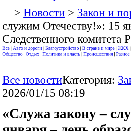
>
Новости
>
Закон и по
служим Отечеству!»: 15 я
Следственного комитета 
Все
|
Авто и дороги
|
Благоустройство
|
В стране и мире
|
ЖКХ
Общество
|
Отдых
|
Политика и власть
|
Происшествия
|
Разное
Все новости
Категория:
За
2026/01/15 08:19
«Служа закону – слу
января – день обра