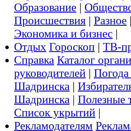
Образование
|
Обществ
Происшествия
|
Разное
Экономика и бизнес
|
Отдых
Гороскоп
|
ТВ-п
Справка
Каталог орган
руководителей
|
Погода
Шадринска
|
Избирател
Шадринска
|
Полезные 
Список укрытий
|
Рекламодателям
Реклам