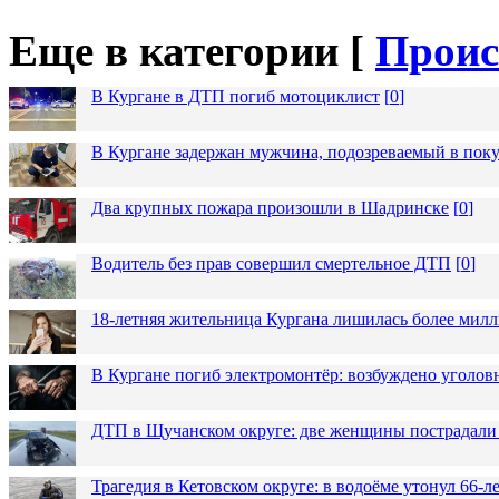
Еще в категории [
Проис
В Кургане в ДТП погиб мотоциклист
[
0
]
В Кургане задержан мужчина, подозреваемый в пок
Два крупных пожара произошли в Шадринске
[
0
]
Водитель без прав совершил смертельное ДТП
[
0
]
18-летняя жительница Кургана лишилась более милл
В Кургане погиб электромонтёр: возбуждено уголов
ДТП в Щучанском округе: две женщины пострадали 
Трагедия в Кетовском округе: в водоёме утонул 66-