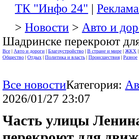
ТК "Инфо 24"
|
Реклама
>
Новости
>
Авто и дор
Шадринске перекроют для
Все
|
Авто и дороги
|
Благоустройство
|
В стране и мире
|
ЖКХ
Общество
|
Отдых
|
Политика и власть
|
Происшествия
|
Разное
Все новости
Категория:
Ав
2026/01/27 23:07
Часть улицы Ленин
перекроют для движ