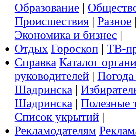
Образование
|
Обществ
Происшествия
|
Разное
Экономика и бизнес
|
Отдых
Гороскоп
|
ТВ-п
Справка
Каталог орган
руководителей
|
Погода
Шадринска
|
Избирател
Шадринска
|
Полезные 
Список укрытий
|
Рекламодателям
Реклам