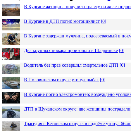
В Кургане женщина получила травму на железнодо
В Кургане в ДТП погиб мотоциклист
[
0
]
В Кургане задержан мужчина, подозреваемый в пок
Два крупных пожара произошли в Шадринске
[
0
]
Водитель без прав совершил смертельное ДТП
[
0
]
В Половинском округе утонул рыбак
[
0
]
В Кургане погиб электромонтёр: возбуждено уголов
ДТП в Щучанском округе: две женщины пострадали 
Трагедия в Кетовском округе: в водоёме утонул 66-