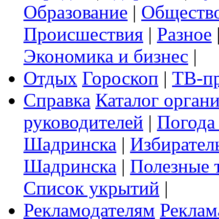
Образование
|
Обществ
Происшествия
|
Разное
Экономика и бизнес
|
Отдых
Гороскоп
|
ТВ-п
Справка
Каталог орган
руководителей
|
Погода
Шадринска
|
Избирател
Шадринска
|
Полезные 
Список укрытий
|
Рекламодателям
Реклам