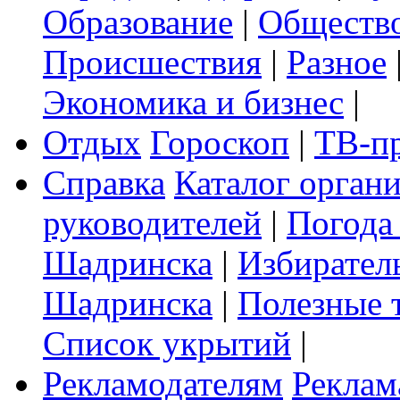
Образование
|
Обществ
Происшествия
|
Разное
Экономика и бизнес
|
Отдых
Гороскоп
|
ТВ-п
Справка
Каталог орган
руководителей
|
Погода
Шадринска
|
Избирател
Шадринска
|
Полезные 
Список укрытий
|
Рекламодателям
Реклам