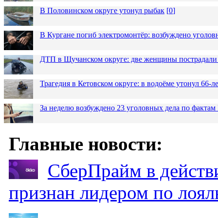
В Половинском округе утонул рыбак
[
0
]
В Кургане погиб электромонтёр: возбуждено уголов
ДТП в Щучанском округе: две женщины пострадали 
Трагедия в Кетовском округе: в водоёме утонул 66-
За неделю возбуждено 23 уголовных дела по фактам
Главные новости:
СберПрайм в действ
признан лидером по лоял