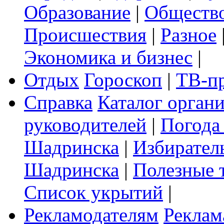
Образование
|
Обществ
Происшествия
|
Разное
Экономика и бизнес
|
Отдых
Гороскоп
|
ТВ-п
Справка
Каталог орган
руководителей
|
Погода
Шадринска
|
Избирател
Шадринска
|
Полезные 
Список укрытий
|
Рекламодателям
Реклам