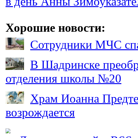
в день Анны Зимоуказат
Хорошие новости:
Сотрудники МЧС спа
В Шадринске преобр
отделения школы №20
Храм Иоанна Предтеч
возрождается