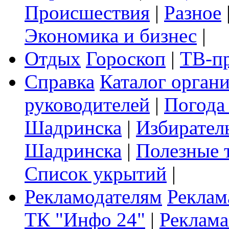
Происшествия
|
Разное
Экономика и бизнес
|
Отдых
Гороскоп
|
ТВ-п
Справка
Каталог орган
руководителей
|
Погода
Шадринска
|
Избирател
Шадринска
|
Полезные 
Список укрытий
|
Рекламодателям
Реклам
ТК "Инфо 24"
|
Реклама