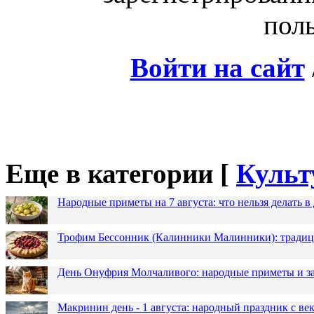
поль
Войти на сайт
Еще в категории [
Культ
Народные приметы на 7 августа: что нельзя делать 
Трофим Бессонник (Калинники Малинники): традици
День Онуфрия Молчаливого: народные приметы и за
Макринин день - 1 августа: народный праздник с в