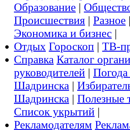
Образование
|
Обществ
Происшествия
|
Разное
Экономика и бизнес
|
Отдых
Гороскоп
|
ТВ-п
Справка
Каталог орган
руководителей
|
Погода
Шадринска
|
Избирател
Шадринска
|
Полезные 
Список укрытий
|
Рекламодателям
Реклам