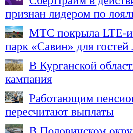
СберПрайм в действ
признан лидером по лоял
МТС покрыла LTE-ин
парк «Савин» для гостей 
В Курганской област
кампания
Работающим пенсион
пересчитают выплаты
В Половинском окру