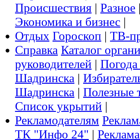
Происшествия
|
Разное
Экономика и бизнес
|
Отдых
Гороскоп
|
ТВ-п
Справка
Каталог орган
руководителей
|
Погода
Шадринска
|
Избирател
Шадринска
|
Полезные 
Список укрытий
|
Рекламодателям
Реклам
ТК "Инфо 24"
|
Реклама