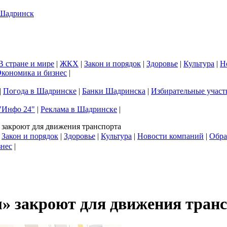
В стране и мире
|
ЖКХ
|
Закон и порядок
|
Здоровье
|
Культура
|
Н
кономика и бизнес
|
|
Погода в Шадринске
|
Банки Шадринска
|
Избирательные участ
"Инфо 24"
|
Реклама в Шадринске
|
закроют для движения транспорта
|
Закон и порядок
|
Здоровье
|
Культура
|
Новости компаний
|
Обра
знес
|
» закроют для движения тран