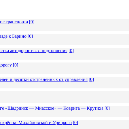
ие транспорта
[
0
]
езде к Барино
[
0
]
стка автодорог из-за подтопления
[
0
]
дорогу
[
0
]
елей и десятки отстранённых от управления
[
0
]
роге «Шадринск — Миасское» — Коврига — Крутиха
[
0
]
екрёстке Михайловской и Урицкого
[
0
]