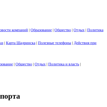
овости компаний
|
Образование
|
Общество
|
Отдых
|
Политика
ки
|
Карта Шадринска
|
Полезные телефоны
|
Действия при
зование
|
Общество
|
Отдых
|
Политика и власть
|
спорта