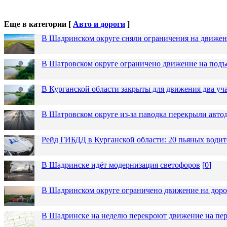
Еще в категории [
Авто и дороги
]
В Шадринском округе сняли ограничения на движен
В Шатровском округе ограничено движение на подъ
В Курганской области закрыты для движения два уча
В Шатровском округе из-за паводка перекрыли авто
Рейд ГИБДД в Курганской области: 20 пьяных водит
В Шадринске идёт модернизация светофоров
[
0
]
В Шадринском округе ограничено движение на до
В Шадринске на неделю перекроют движение на пер