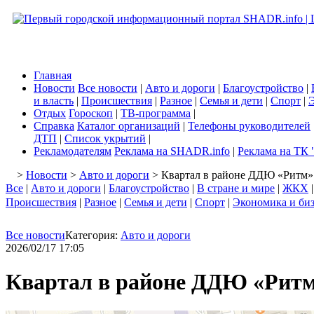
Главная
Новости
Все новости
|
Авто и дороги
|
Благоустройство
|
и власть
|
Происшествия
|
Разное
|
Семья и дети
|
Спорт
|
Э
Отдых
Гороскоп
|
ТВ-программа
|
Справка
Каталог организаций
|
Телефоны руководителей
ДТП
|
Список укрытий
|
Рекламодателям
Реклама на SHADR.info
|
Реклама на ТК 
>
Новости
>
Авто и дороги
> Квартал в районе ДДЮ «Ритм» 
Все
|
Авто и дороги
|
Благоустройство
|
В стране и мире
|
ЖКХ
Происшествия
|
Разное
|
Семья и дети
|
Спорт
|
Экономика и би
Все новости
Категория:
Авто и дороги
2026/02/17 17:05
Квартал в районе ДДЮ «Ритм