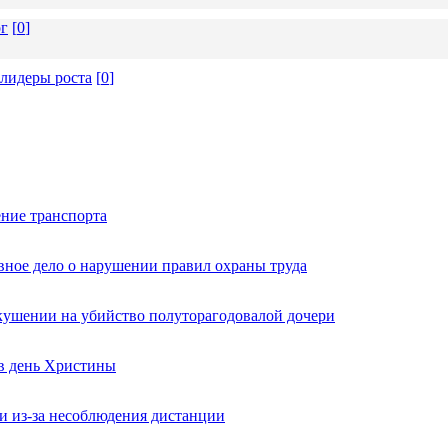
ог
[
0
]
 лидеры роста
[
0
]
ние транспорта
вное дело о нарушении правил охраны труда
кушении на убийство полуторагодовалой дочери
 в день Христины
и из-за несоблюдения дистанции