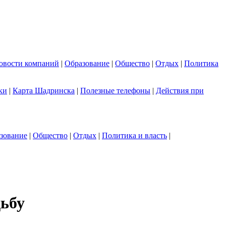
овости компаний
|
Образование
|
Общество
|
Отдых
|
Политика
ки
|
Карта Шадринска
|
Полезные телефоны
|
Действия при
зование
|
Общество
|
Отдых
|
Политика и власть
|
ьбу