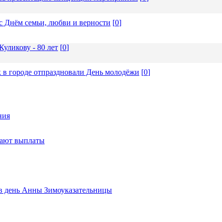
с Днём семьи, любви и верности
[
0
]
уликову - 80 лет
[
0
]
 в городе отпраздновали День молодёжи
[
0
]
ния
тают выплаты
ь в день Анны Зимоуказательницы