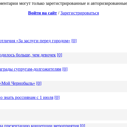
ментарии могут только зарегистрированные и авторизированные
Войти на сайт
/
Зарегистрироваться
отличия «За заслуги перед городом»
[
0
]
одилось больше, чем девочек
[
0
]
награды супругам-долгожителям
[
0
]
 «Мой Чернобыль»
[
0
]
о знать россиянам с 1 июля
[
0
]
а презентацию концепции мероприятия
[
0
]