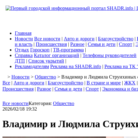
Главная
Новости
Все новости
|
Авто и дороги
|
Благоустройство
|
и власть
|
Происшествия
|
Разное
|
Семья и дети
|
Спорт
|
Э
Отдых
Гороскоп
|
ТВ-программа
|
Справка
Каталог организаций
|
Телефоны руководителей
ДТП
|
Список укрытий
|
Рекламодателям
Реклама на SHADR.info
|
Реклама на ТК 
>
Новости
>
Общество
> Владимир и Людмила Струихиных о
Все
|
Авто и дороги
|
Благоустройство
|
В стране и мире
|
ЖКХ
Происшествия
|
Разное
|
Семья и дети
|
Спорт
|
Экономика и би
Все новости
Категория:
Общество
2026/02/18 19:32
Владимир и Людмила Струихи