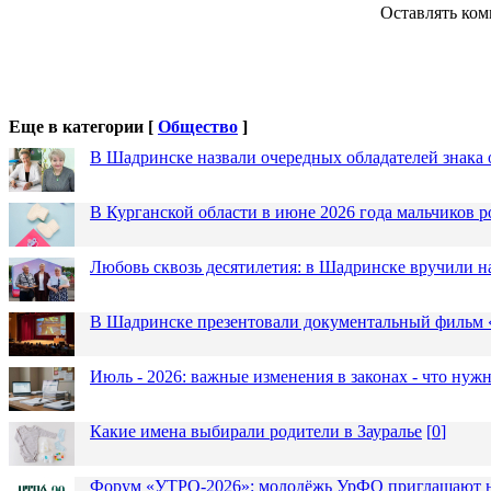
Оставлять ком
Еще в категории [
Общество
]
В Шадринске назвали очередных обладателей знака 
В Курганской области в июне 2026 года мальчиков р
Любовь сквозь десятилетия: в Шадринске вручили 
В Шадринске презентовали документальный фильм
Июль - 2026: важные изменения в законах - что нужн
Какие имена выбирали родители в Зауралье
[
0
]
Форум «УТРО-2026»: молодёжь УрФО приглашают н