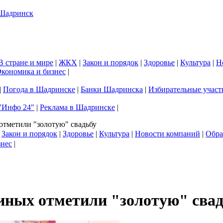
В стране и мире
|
ЖКХ
|
Закон и порядок
|
Здоровье
|
Культура
|
Н
кономика и бизнес
|
|
Погода в Шадринске
|
Банки Шадринска
|
Избирательные участ
"Инфо 24"
|
Реклама в Шадринске
|
тметили "золотую" свадьбу
|
Закон и порядок
|
Здоровье
|
Культура
|
Новости компаний
|
Обра
знес
|
ных отметили "золотую" свад