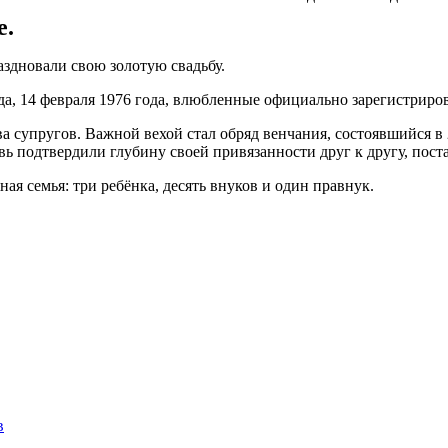
е.
дновали свою золотую свадьбу.
ода, 14 февраля 1976 года, влюбленные официально зарегистрир
 супругов. Важной вехой стал обряд венчания, состоявшийся в 
вь подтвердили глубину своей привязанности друг к другу, пос
 семья: три ребёнка, десять внуков и один правнук.
в