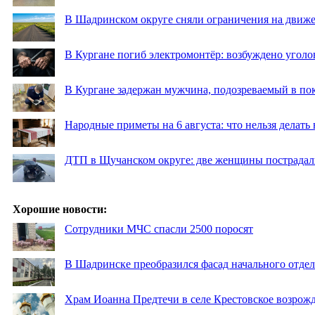
В Шадринском округе сняли ограничения на движе
В Кургане погиб электромонтёр: возбуждено уголо
В Кургане задержан мужчина, подозреваемый в по
Народные приметы на 6 августа: что нельзя делать
ДТП в Щучанском округе: две женщины пострадал
Хорошие новости:
Сотрудники МЧС спасли 2500 поросят
В Шадринске преобразился фасад начального отд
Храм Иоанна Предтечи в селе Крестовское возрожд