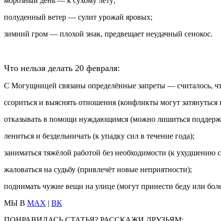
морозный день — к сухому лету;
полуденный ветер — сулит урожай яровых;
зимний гром — плохой знак, предвещает неудачный сенокос.
Что нельзя делать 20 февраля:
С Могущницей связаны определённые запреты — считалось, что
ссориться и выяснять отношения (конфликты могут затянуться 
отказывать в помощи нуждающимся (можно лишиться поддержк
лениться и бездельничать (к упадку сил в течение года);
заниматься тяжёлой работой без необходимости (к ухудшению с
жаловаться на судьбу (привлечёт новые неприятности);
поднимать чужие вещи на улице (могут принести беду или боле
МЫ В
MAX
|
ВК
ПОНРАВИЛАСЬ СТАТЬЯ? РАССКАЖИ ДРУЗЬЯМ: