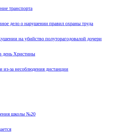
ние транспорта
вное дело о нарушении правил охраны труда
кушении на убийство полуторагодовалой дочери
 в день Христины
и из-за несоблюдения дистанции
еления школы №20
ается