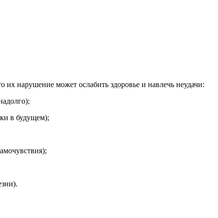
 их нарушение может ослабить здоровье и навлечь неудачи:
надолго);
и в будущем);
амочувствия);
зни).