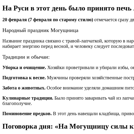
На Руси в этот день было принято печь
20 февраля (7 февраля по старому стилю)
отмечается сразу д
Народный праздник Могущница
Название праздника связано с травой‑лапчаткой, которую в на
набирает энергию перед весной, и человеку следует последоват
Традиции и обычаи:
Уборка и очищение.
Хозяйки проветривали и убирали избы, о
Подготовка к весне.
Мужчины проверяли хозяйственные постро
Забота о животных.
Особое внимание уделяли домашним питом
Кулинарные традиции.
Было принято заваривать чай из лапча
благополучие.
Поминовение предков.
В этот день навещали кладбища, приво
Поговорка дня: «На Могущницу силы ко