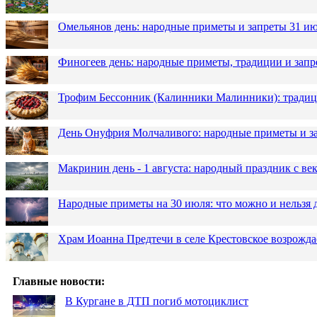
Омельянов день: народные приметы и запреты 31 и
Финогеев день: народные приметы, традиции и запр
Трофим Бессонник (Калинники Малинники): традици
День Онуфрия Молчаливого: народные приметы и за
Макринин день - 1 августа: народный праздник с в
Народные приметы на 30 июля: что можно и нельзя 
Храм Иоанна Предтечи в селе Крестовское возрожда
Главные новости:
В Кургане в ДТП погиб мотоциклист