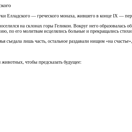
ского
уки Елладского — греческого монаха, жившего в конце IX — пер
поселился на склонах горы Геликон. Вокруг него образовалась о
нию, по его молитвам исцелялись больные и прекращались стихи
ья съедала лишь часть, остальное раздавали нищим «на счастье», 
 животных, чтобы предсказать будущее: