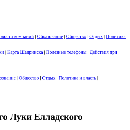
овости компаний
|
Образование
|
Общество
|
Отдых
|
Политика
ки
|
Карта Шадринска
|
Полезные телефоны
|
Действия при
зование
|
Общество
|
Отдых
|
Политика и власть
|
го Луки Елладского