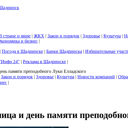
В стране и мире
|
ЖКХ
|
Закон и порядок
|
Здоровье
|
Культура
|
Н
кономика и бизнес
|
|
Погода в Шадринске
|
Банки Шадринска
|
Избирательные участ
"Инфо 24"
|
Реклама в Шадринске
|
день памяти преподобного Луки Елладского
|
Закон и порядок
|
Здоровье
|
Культура
|
Новости компаний
|
Обра
знес
|
ица и день памяти преподобно