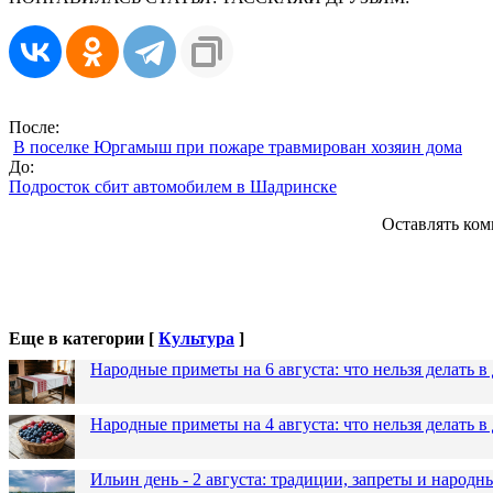
После:
В поселке Юргамыш при пожаре травмирован хозяин дома
До:
Подросток сбит автомобилем в Шадринске
Оставлять ком
Еще в категории [
Культура
]
Народные приметы на 6 августа: что нельзя делать 
Народные приметы на 4 августа: что нельзя делать
Ильин день - 2 августа: традиции, запреты и народ