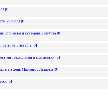
юля
[
0
]
еты 29 июля
[
0
]
и, приметы и суеверия 5 августа
[
0
]
преты на 3 августа
[
0
]
ековыми традициями и приметами
[
0
]
делать в день Марины с Лазарем
[
0
]
ется
[
0
]