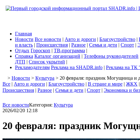
Главная
Новости
Все новости
|
Авто и дороги
|
Благоустройство
|
и власть
|
Происшествия
|
Разное
|
Семья и дети
|
Спорт
|
Э
Отдых
Гороскоп
|
ТВ-программа
|
Справка
Каталог организаций
|
Телефоны руководителей
ДТП
|
Список укрытий
|
Рекламодателям
Реклама на SHADR.info
|
Реклама на ТК 
>
Новости
>
Культура
> 20 февраля: праздник Могущница и 
Все
|
Авто и дороги
|
Благоустройство
|
В стране и мире
|
ЖКХ
Происшествия
|
Разное
|
Семья и дети
|
Спорт
|
Экономика и би
Все новости
Категория:
Культура
2026/02/20 12:18
20 февраля: праздник Могущн