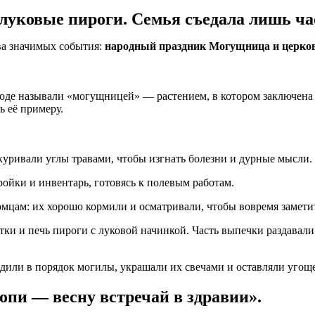
 луковые пироги. Семья съедала лишь ча
ва значимых события:
народный праздник Могущница и церков
роде называли «могущницей» — растением, в котором заключена б
ь её примеру.
куривали углы травами, чтобы изгнать болезни и дурные мысли.
йки и инвентарь, готовясь к полевым работам.
цам: их хорошо кормили и осматривали, чтобы вовремя заметит
тки и печь пироги с луковой начинкой. Часть выпечки раздавал
дили в порядок могилы, украшали их свечами и оставляли угощ
пи — весну встречай в здравии».