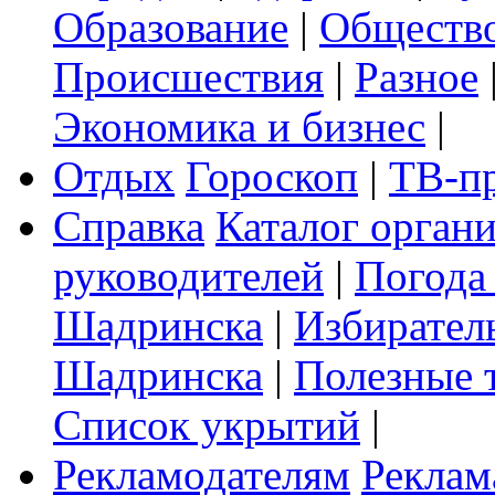
Образование
|
Обществ
Происшествия
|
Разное
Экономика и бизнес
|
Отдых
Гороскоп
|
ТВ-п
Справка
Каталог орган
руководителей
|
Погода
Шадринска
|
Избирател
Шадринска
|
Полезные 
Список укрытий
|
Рекламодателям
Реклам