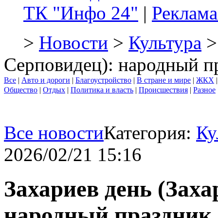
ТК "Инфо 24"
|
Реклама
>
Новости
>
Культура
>
Серповидец): народный п
Все
|
Авто и дороги
|
Благоустройство
|
В стране и мире
|
ЖКХ
Общество
|
Отдых
|
Политика и власть
|
Происшествия
|
Разное
Все новости
Категория:
Ку
2026/02/21 15:16
Захариев день (Заха
народный праздник 