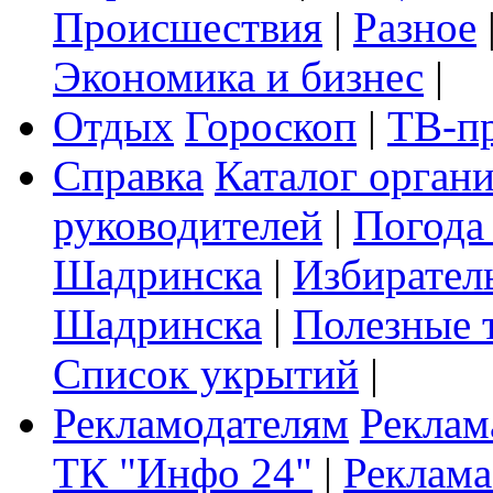
Происшествия
|
Разное
Экономика и бизнес
|
Отдых
Гороскоп
|
ТВ-п
Справка
Каталог орган
руководителей
|
Погода
Шадринска
|
Избирател
Шадринска
|
Полезные 
Список укрытий
|
Рекламодателям
Реклам
ТК "Инфо 24"
|
Реклама