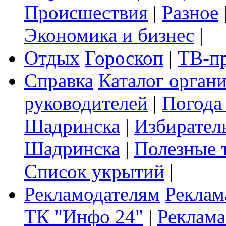
Происшествия
|
Разное
Экономика и бизнес
|
Отдых
Гороскоп
|
ТВ-п
Справка
Каталог орган
руководителей
|
Погода
Шадринска
|
Избирател
Шадринска
|
Полезные 
Список укрытий
|
Рекламодателям
Реклам
ТК "Инфо 24"
|
Реклама