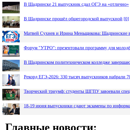
В Шадринске 21 выпускник сдал ОГЭ на «отлично»
В Шадринске прошёл общегородской выпускной
[
0
]
Матвей Сухнев и Ирина Меньщикова: Шадринские в
Форум "УТРО": презентовали программу для моло
В Шадринском политехническом колледже завершаю
Рекорд ЕГЭ-2026: 330 тысяч выпускников набрали 7
Творческий триумф: студенты ШГПУ завоевали спец
18-19 июня выпускники сдают экзамены по информа
Главные новости: