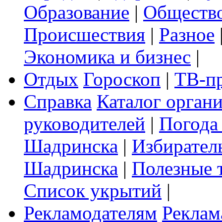
Образование
|
Обществ
Происшествия
|
Разное
Экономика и бизнес
|
Отдых
Гороскоп
|
ТВ-п
Справка
Каталог орган
руководителей
|
Погода
Шадринска
|
Избирател
Шадринска
|
Полезные 
Список укрытий
|
Рекламодателям
Реклам