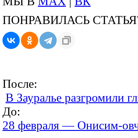
МЫ В
MAX
|
ВК
ПОНРАВИЛАСЬ СТАТЬЯ
После:
В Зауралье разгромили г
До:
28 февраля — Онисим-овч