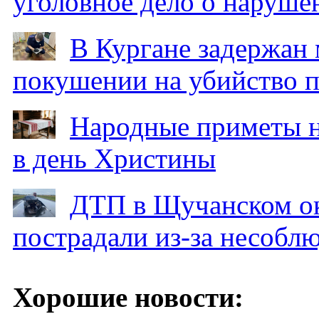
уголовное дело о наруше
В Кургане задержан
покушении на убийство п
Народные приметы на
в день Христины
ДТП в Щучанском ок
пострадали из-за несобл
Хорошие новости: