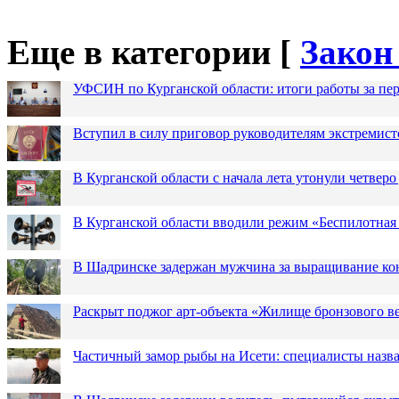
Еще в категории [
Закон
УФСИН по Курганской области: итоги работы за пер
Вступил в силу приговор руководителям экстремис
В Курганской области с начала лета утонули четверо
В Курганской области вводили режим «Беспилотная
В Шадринске задержан мужчина за выращивание кон
Раскрыт поджог арт-объекта «Жилище бронзового в
Частичный замор рыбы на Исети: специалисты назв