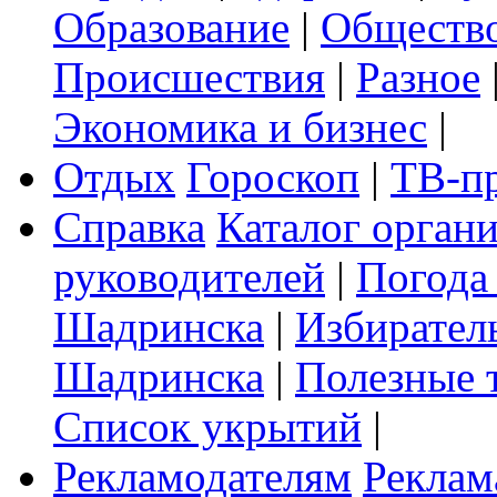
Образование
|
Обществ
Происшествия
|
Разное
Экономика и бизнес
|
Отдых
Гороскоп
|
ТВ-п
Справка
Каталог орган
руководителей
|
Погода
Шадринска
|
Избирател
Шадринска
|
Полезные 
Список укрытий
|
Рекламодателям
Реклам