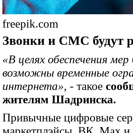
freepik.com
Звонки и СМС будут р
«В целях обеспечения мер
возможны временные огра
интернета»
, - такое
сооб
жителям Шадринска.
Привычные цифровые серв
маркетплэйсы, ВК, Max и 