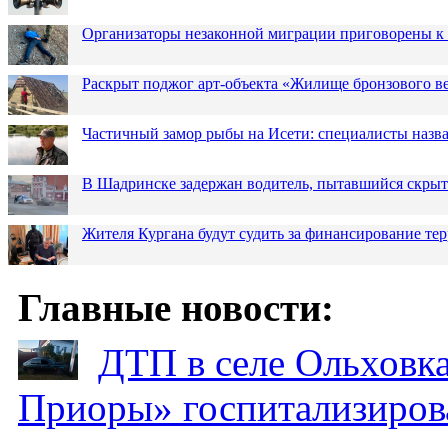
Организаторы незаконной миграции приговорены к 
Раскрыт поджог арт-объекта «Жилище бронзового в
Частичный замор рыбы на Исети: специалисты назв
В Шадринске задержан водитель, пытавшийся скрыт
Жителя Кургана будут судить за финансирование те
Главные новости:
ДТП в селе Ольховка
Приоры» госпитализиро