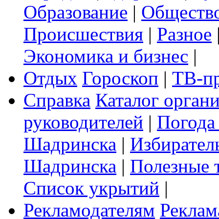
Образование
|
Обществ
Происшествия
|
Разное
Экономика и бизнес
|
Отдых
Гороскоп
|
ТВ-п
Справка
Каталог орган
руководителей
|
Погода
Шадринска
|
Избирател
Шадринска
|
Полезные 
Список укрытий
|
Рекламодателям
Реклам