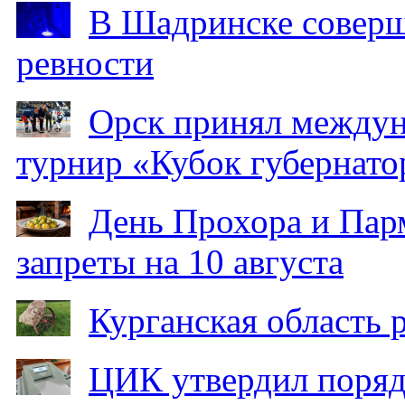
В Шадринске соверш
ревности
Орск принял между
турнир «Кубок губернато
День Прохора и Пар
запреты на 10 августа
Курганская область
ЦИК утвердил поряд