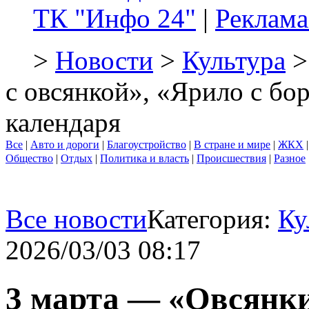
ТК "Инфо 24"
|
Реклама
>
Новости
>
Культура
>
с овсянкой», «Ярило с бо
календаря
Все
|
Авто и дороги
|
Благоустройство
|
В стране и мире
|
ЖКХ
Общество
|
Отдых
|
Политика и власть
|
Происшествия
|
Разное
Все новости
Категория:
Ку
2026/03/03 08:17
3 марта — «Овсянки