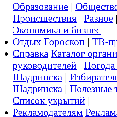
Образование
|
Обществ
Происшествия
|
Разное
Экономика и бизнес
|
Отдых
Гороскоп
|
ТВ-п
Справка
Каталог орган
руководителей
|
Погода
Шадринска
|
Избирател
Шадринска
|
Полезные 
Список укрытий
|
Рекламодателям
Реклам