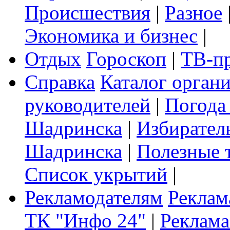
Происшествия
|
Разное
Экономика и бизнес
|
Отдых
Гороскоп
|
ТВ-п
Справка
Каталог орган
руководителей
|
Погода
Шадринска
|
Избирател
Шадринска
|
Полезные 
Список укрытий
|
Рекламодателям
Реклам
ТК "Инфо 24"
|
Реклама