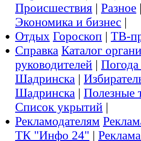
Происшествия
|
Разное
Экономика и бизнес
|
Отдых
Гороскоп
|
ТВ-п
Справка
Каталог орган
руководителей
|
Погода
Шадринска
|
Избирател
Шадринска
|
Полезные 
Список укрытий
|
Рекламодателям
Реклам
ТК "Инфо 24"
|
Реклама