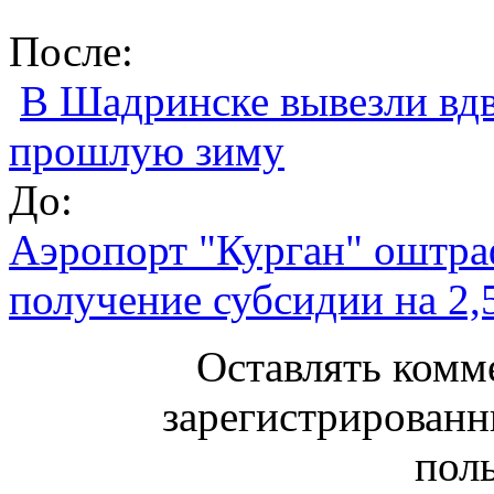
После:
В Шадринске вывезли вдв
прошлую зиму
До:
Аэропорт "Курган" оштра
получение субсидии на 2,
Оставлять комм
зарегистрированн
поль