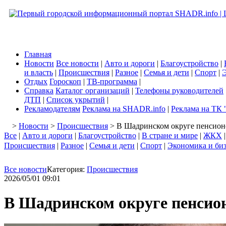
Главная
Новости
Все новости
|
Авто и дороги
|
Благоустройство
|
и власть
|
Происшествия
|
Разное
|
Семья и дети
|
Спорт
|
Э
Отдых
Гороскоп
|
ТВ-программа
|
Справка
Каталог организаций
|
Телефоны руководителей
ДТП
|
Список укрытий
|
Рекламодателям
Реклама на SHADR.info
|
Реклама на ТК 
>
Новости
>
Происшествия
> В Шадринском округе пенсион
Все
|
Авто и дороги
|
Благоустройство
|
В стране и мире
|
ЖКХ
Происшествия
|
Разное
|
Семья и дети
|
Спорт
|
Экономика и би
Все новости
Категория:
Происшествия
2026/05/01 09:01
В Шадринском округе пенсион