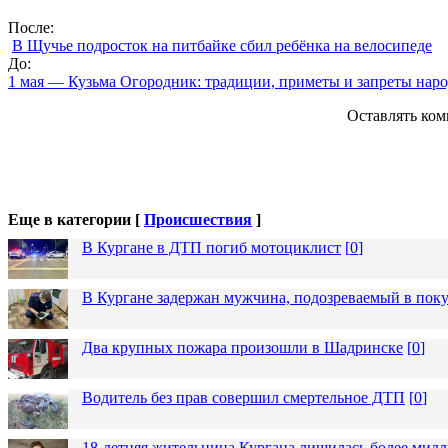
После:
В Щучье подросток на питбайке сбил ребёнка на велосипеде
До:
1 мая — Кузьма Огородник: традиции, приметы и запреты наро
Оставлять ком
Еще в категории [
Происшествия
]
В Кургане в ДТП погиб мотоциклист
[
0
]
В Кургане задержан мужчина, подозреваемый в пок
Два крупных пожара произошли в Шадринске
[
0
]
Водитель без прав совершил смертельное ДТП
[
0
]
18-летняя жительница Кургана лишилась более милл