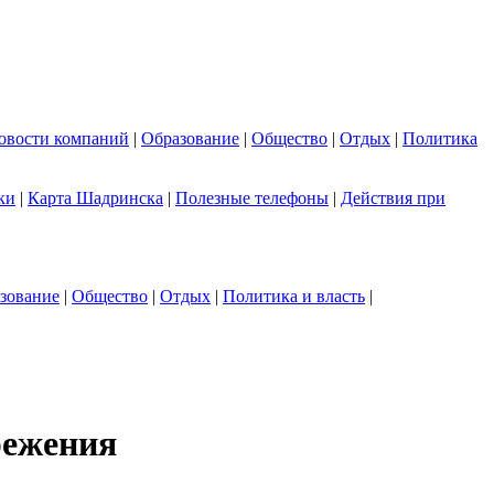
овости компаний
|
Образование
|
Общество
|
Отдых
|
Политика
ки
|
Карта Шадринска
|
Полезные телефоны
|
Действия при
зование
|
Общество
|
Отдых
|
Политика и власть
|
режения