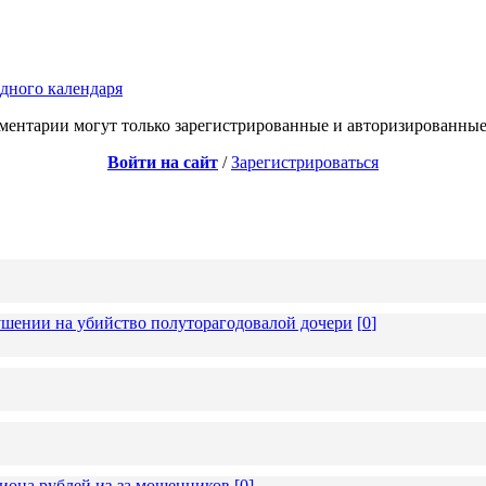
дного календаря
ментарии могут только зарегистрированные и авторизированные
Войти на сайт
/
Зарегистрироваться
ушении на убийство полуторагодовалой дочери
[
0
]
иона рублей из-за мошенников
[
0
]