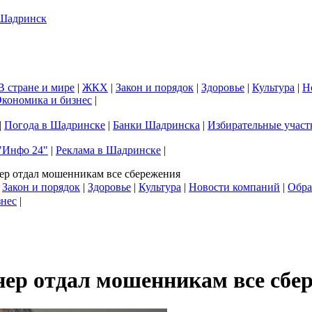
В стране и мире
|
ЖКХ
|
Закон и порядок
|
Здоровье
|
Культура
|
Н
кономика и бизнес
|
|
Погода в Шадринске
|
Банки Шадринска
|
Избирательные участ
"Инфо 24"
|
Реклама в Шадринске
|
ер отдал мошенникам все сбережения
|
Закон и порядок
|
Здоровье
|
Культура
|
Новости компаний
|
Обра
знес
|
ер отдал мошенникам все сбе