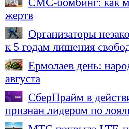
СМС-бомбинг: как 
жертв
Организаторы незак
к 5 годам лишения свобо
Ермолаев день: наро
августа
СберПрайм в действ
признан лидером по лоял
МТС покрыла LTE-ин