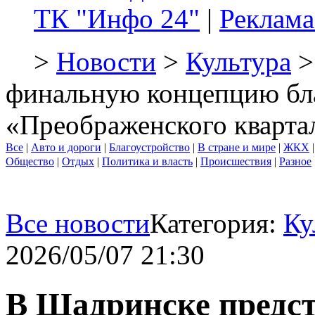
ТК "Инфо 24"
|
Реклама
>
Новости
>
Культура
>
финальную концепцию бл
«Преображенского кварта
Все
|
Авто и дороги
|
Благоустройство
|
В стране и мире
|
ЖКХ
Общество
|
Отдых
|
Политика и власть
|
Происшествия
|
Разное
Все новости
Категория:
Ку
2026/05/07 21:30
В Шадринске предс