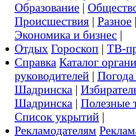
Образование
|
Обществ
Происшествия
|
Разное
Экономика и бизнес
|
Отдых
Гороскоп
|
ТВ-п
Справка
Каталог орган
руководителей
|
Погода
Шадринска
|
Избирател
Шадринска
|
Полезные 
Список укрытий
|
Рекламодателям
Реклам