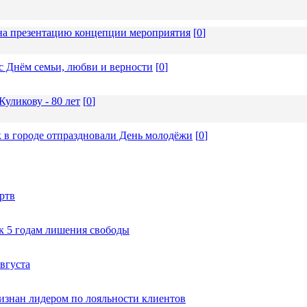
а презентацию концепции мероприятия
[
0
]
с Днём семьи, любви и верности
[
0
]
уликову - 80 лет
[
0
]
 в городе отпраздновали День молодёжи
[
0
]
ртв
к 5 годам лишения свободы
вгуста
изнан лидером по лояльности клиентов