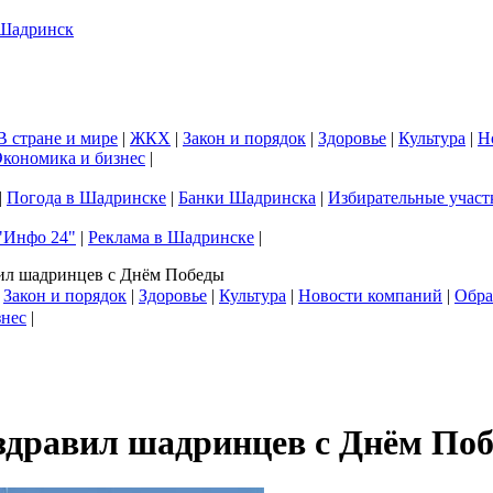
В стране и мире
|
ЖКХ
|
Закон и порядок
|
Здоровье
|
Культура
|
Н
кономика и бизнес
|
|
Погода в Шадринске
|
Банки Шадринска
|
Избирательные участ
"Инфо 24"
|
Реклама в Шадринске
|
вил шадринцев с Днём Победы
|
Закон и порядок
|
Здоровье
|
Культура
|
Новости компаний
|
Обра
знес
|
здравил шадринцев с Днём По