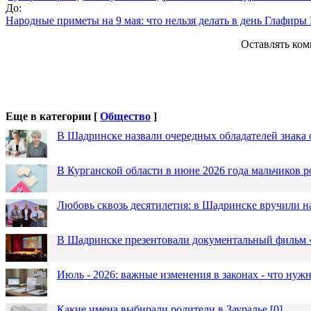
До:
Народные приметы на 9 мая: что нельзя делать в день Глафир
Оставлять ком
Еще в категории [
Общество
]
В Шадринске назвали очередных обладателей знака 
В Курганской области в июне 2026 года мальчиков р
Любовь сквозь десятилетия: в Шадринске вручили 
В Шадринске презентовали документальный фильм
Июль - 2026: важные изменения в законах - что нужн
Какие имена выбирали родители в Зауралье
[
0
]