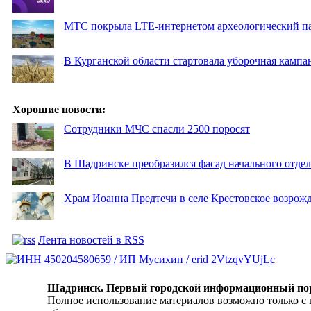
МТС покрыла LTE-интернетом археологический пар
В Курганской области стартовала уборочная кампа
Хорошие новости:
Сотрудники МЧС спасли 2500 поросят
В Шадринске преобразился фасад начального отд
Храм Иоанна Предтечи в селе Крестовское возрожд
Лента новостей в RSS
Шадринск. Первый городской информационный по
Полное использование материалов возможно только с