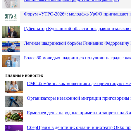
Форум «УТРО-2026»: молодёжь УрФО приглашают н
Губернатор Курганской области поздравил земляков 
Легенде шадринской борьбы Геннадию Фёдоровичу К
Более 80 молодых шадринцев получили награды: как
Главные новости:
СМС-бомбинг: как мошенники дезориентируют же
Организаторы незаконной миграции приговорены 
Ермолаев день: народные приметы и запреты на 8 а
СберПрайм в действии: онлайн-кинотеатр Okko пр