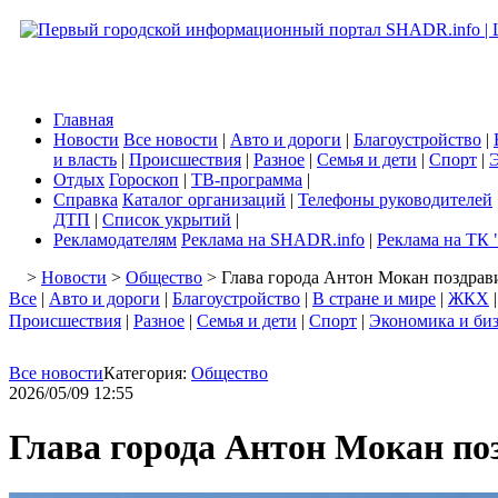
Главная
Новости
Все новости
|
Авто и дороги
|
Благоустройство
|
и власть
|
Происшествия
|
Разное
|
Семья и дети
|
Спорт
|
Э
Отдых
Гороскоп
|
ТВ-программа
|
Справка
Каталог организаций
|
Телефоны руководителей
ДТП
|
Список укрытий
|
Рекламодателям
Реклама на SHADR.info
|
Реклама на ТК 
>
Новости
>
Общество
> Глава города Антон Мокан поздра
Все
|
Авто и дороги
|
Благоустройство
|
В стране и мире
|
ЖКХ
Происшествия
|
Разное
|
Семья и дети
|
Спорт
|
Экономика и би
Все новости
Категория:
Общество
2026/05/09 12:55
Глава города Антон Мокан по