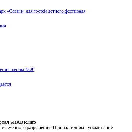
к «Савин» для гостей летнего фестиваля
ния
еления школы №20
ается
ртал SHADR.info
 письменного разрешения. При частичном - упоминание