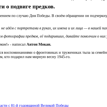
и о подвиге предков.
лением по случаю Дня Победы. В своём обращении он подчеркну
 не идём с портретами в руках, их имена и их лица — в нашей п
 фотографии предков, её подаривших, давайте помолчим о них у
иком!»
- написал
Антон Мокан.
ться воспоминаниями о фронтовиках и тружениках тыла за семей
м, кто подарил нам мирную весну 1945‑го.
асти с 81-й годовщиной Великой Победы