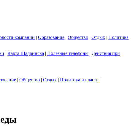
овости компаний
|
Образование
|
Общество
|
Отдых
|
Политика
ки
|
Карта Шадринска
|
Полезные телефоны
|
Действия при
зование
|
Общество
|
Отдых
|
Политика и власть
|
беды