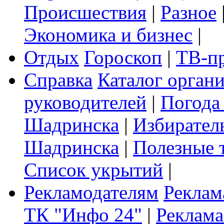
Происшествия
|
Разное
Экономика и бизнес
|
Отдых
Гороскоп
|
ТВ-п
Справка
Каталог орган
руководителей
|
Погода
Шадринска
|
Избирател
Шадринска
|
Полезные 
Список укрытий
|
Рекламодателям
Реклам
ТК "Инфо 24"
|
Реклама