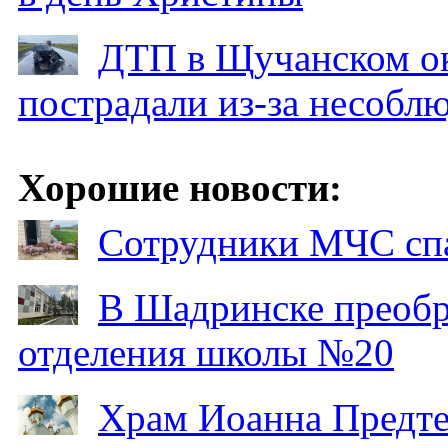
ДТП в Щучанском ок
пострадали из-за несобл
Хорошие новости:
Сотрудники МЧС спа
В Шадринске преобр
отделения школы №20
Храм Иоанна Предтеч