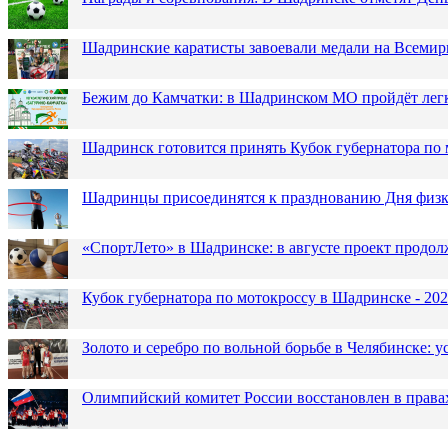
Шадринские каратисты завоевали медали на Всемир
Бежим до Камчатки: в Шадринском МО пройдёт лег
Шадринск готовится принять Кубок губернатора по 
Шадринцы присоединятся к празднованию Дня физк
«СпортЛето» в Шадринске: в августе проект продол
Кубок губернатора по мотокроссу в Шадринске - 202
Золото и серебро по вольной борьбе в Челябинске:
Олимпийский комитет России восстановлен в права