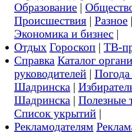
Образование
|
Обществ
Происшествия
|
Разное
Экономика и бизнес
|
Отдых
Гороскоп
|
ТВ-п
Справка
Каталог орган
руководителей
|
Погода
Шадринска
|
Избирател
Шадринска
|
Полезные 
Список укрытий
|
Рекламодателям
Реклам