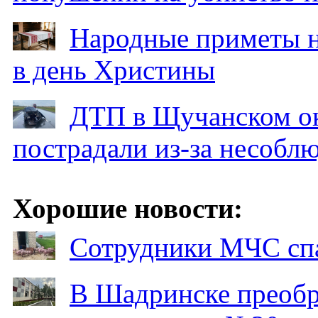
Народные приметы на
в день Христины
ДТП в Щучанском ок
пострадали из-за несобл
Хорошие новости:
Сотрудники МЧС спа
В Шадринске преобр