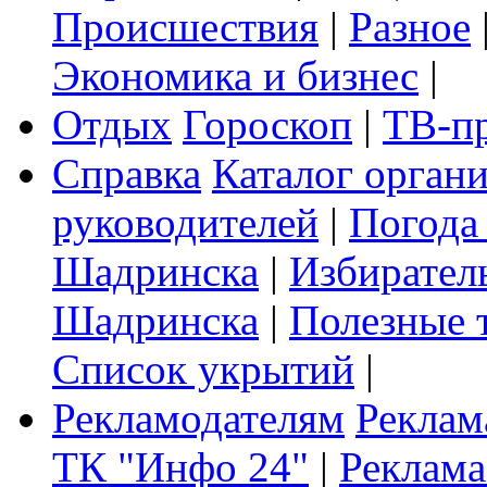
Происшествия
|
Разное
Экономика и бизнес
|
Отдых
Гороскоп
|
ТВ-п
Справка
Каталог орган
руководителей
|
Погода
Шадринска
|
Избирател
Шадринска
|
Полезные 
Список укрытий
|
Рекламодателям
Реклам
ТК "Инфо 24"
|
Реклама