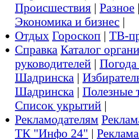
Происшествия
|
Разное
Экономика и бизнес
|
Отдых
Гороскоп
|
ТВ-п
Справка
Каталог орган
руководителей
|
Погода
Шадринска
|
Избирател
Шадринска
|
Полезные 
Список укрытий
|
Рекламодателям
Реклам
ТК "Инфо 24"
|
Реклама