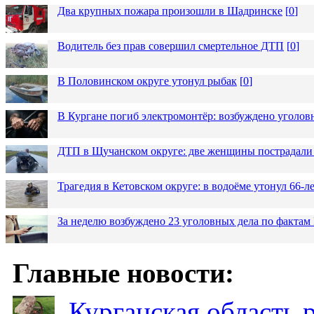
Два крупных пожара произошли в Шадринске
[
0
]
Водитель без прав совершил смертельное ДТП
[
0
]
В Половинском округе утонул рыбак
[
0
]
В Кургане погиб электромонтёр: возбуждено уголов
ДТП в Щучанском округе: две женщины пострадали 
Трагедия в Кетовском округе: в водоёме утонул 66-
За неделю возбуждено 23 уголовных дела по фактам
Главные новости:
Курганская область