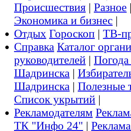
Происшествия
|
Разное
Экономика и бизнес
|
Отдых
Гороскоп
|
ТВ-п
Справка
Каталог орган
руководителей
|
Погода
Шадринска
|
Избирател
Шадринска
|
Полезные 
Список укрытий
|
Рекламодателям
Реклам
ТК "Инфо 24"
|
Реклама