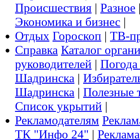
Происшествия
|
Разное
Экономика и бизнес
|
Отдых
Гороскоп
|
ТВ-п
Справка
Каталог орган
руководителей
|
Погода
Шадринска
|
Избирател
Шадринска
|
Полезные 
Список укрытий
|
Рекламодателям
Реклам
ТК "Инфо 24"
|
Реклама