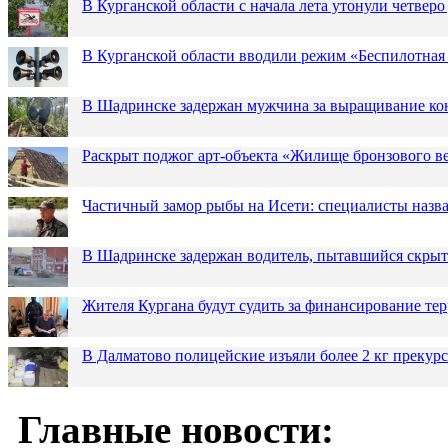
В Курганской области с начала лета утонули четверо
В Курганской области вводили режим «Беспилотная
В Шадринске задержан мужчина за выращивание кон
Раскрыт поджог арт-объекта «Жилище бронзового в
Частичный замор рыбы на Исети: специалисты назв
В Шадринске задержан водитель, пытавшийся скрыт
Жителя Кургана будут судить за финансирование те
В Далматово полицейские изъяли более 2 кг прекур
Главные новости: