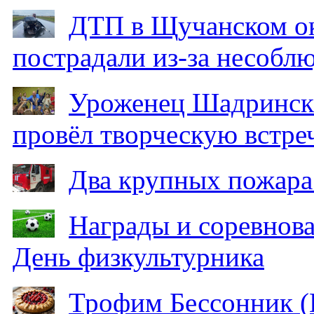
ДТП в Щучанском ок
пострадали из-за несобл
Уроженец Шадринска
провёл творческую встре
Два крупных пожара
Награды и соревнов
День физкультурника
Трофим Бессонник (