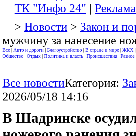
ТК "Инфо 24"
|
Реклама
>
Новости
>
Закон и по
мужчину за нанесение но
Все
|
Авто и дороги
|
Благоустройство
|
В стране и мире
|
ЖКХ
Общество
|
Отдых
|
Политика и власть
|
Происшествия
|
Разное
Все новости
Категория:
За
2026/05/18 14:16
В Шадринске осудил
ножевого ранения з