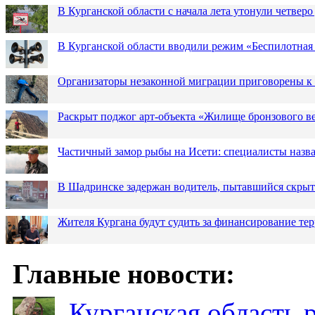
В Курганской области с начала лета утонули четверо
В Курганской области вводили режим «Беспилотная
Организаторы незаконной миграции приговорены к 
Раскрыт поджог арт-объекта «Жилище бронзового в
Частичный замор рыбы на Исети: специалисты назв
В Шадринске задержан водитель, пытавшийся скрыт
Жителя Кургана будут судить за финансирование те
Главные новости:
Курганская область