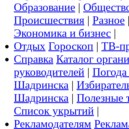
Образование
|
Обществ
Происшествия
|
Разное
Экономика и бизнес
|
Отдых
Гороскоп
|
ТВ-п
Справка
Каталог орган
руководителей
|
Погода
Шадринска
|
Избирател
Шадринска
|
Полезные 
Список укрытий
|
Рекламодателям
Реклам