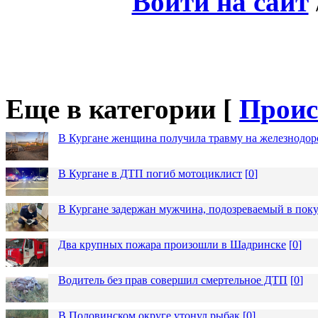
Войти на сайт
Еще в категории [
Проис
В Кургане женщина получила травму на железнодо
В Кургане в ДТП погиб мотоциклист
[
0
]
В Кургане задержан мужчина, подозреваемый в пок
Два крупных пожара произошли в Шадринске
[
0
]
Водитель без прав совершил смертельное ДТП
[
0
]
В Половинском округе утонул рыбак
[
0
]