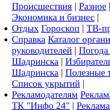
Происшествия
|
Разное
Экономика и бизнес
|
Отдых
Гороскоп
|
ТВ-п
Справка
Каталог орган
руководителей
|
Погода
Шадринска
|
Избирател
Шадринска
|
Полезные 
Список укрытий
|
Рекламодателям
Реклам
ТК "Инфо 24"
|
Реклама