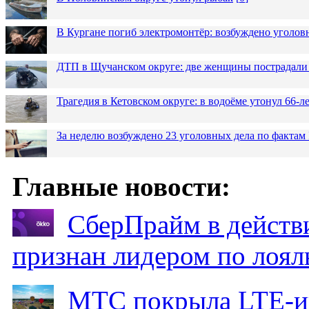
В Кургане погиб электромонтёр: возбуждено уголов
ДТП в Щучанском округе: две женщины пострадали 
Трагедия в Кетовском округе: в водоёме утонул 66-
За неделю возбуждено 23 уголовных дела по фактам
Главные новости:
СберПрайм в действ
признан лидером по лоял
МТС покрыла LTE-ин