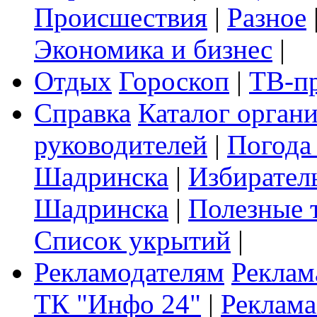
Происшествия
|
Разное
Экономика и бизнес
|
Отдых
Гороскоп
|
ТВ-п
Справка
Каталог орган
руководителей
|
Погода
Шадринска
|
Избирател
Шадринска
|
Полезные 
Список укрытий
|
Рекламодателям
Реклам
ТК "Инфо 24"
|
Реклама