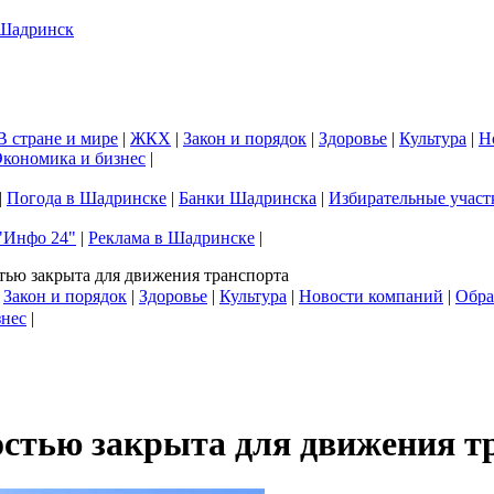
В стране и мире
|
ЖКХ
|
Закон и порядок
|
Здоровье
|
Культура
|
Н
кономика и бизнес
|
|
Погода в Шадринске
|
Банки Шадринска
|
Избирательные участ
"Инфо 24"
|
Реклама в Шадринске
|
тью закрыта для движения транспорта
|
Закон и порядок
|
Здоровье
|
Культура
|
Новости компаний
|
Обра
знес
|
остью закрыта для движения т