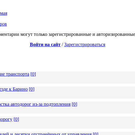
 мая
аров
ментарии могут только зарегистрированные и авторизированные
Войти на сайт
/
Зарегистрироваться
ие транспорта
[
0
]
езде к Барино
[
0
]
стка автодорог из-за подтопления
[
0
]
дорогу
[
0
]
елей и десятки отстранённых от управления
[
0
]