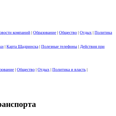
овости компаний
|
Образование
|
Общество
|
Отдых
|
Политика
ки
|
Карта Шадринска
|
Полезные телефоны
|
Действия при
зование
|
Общество
|
Отдых
|
Политика и власть
|
ранспорта