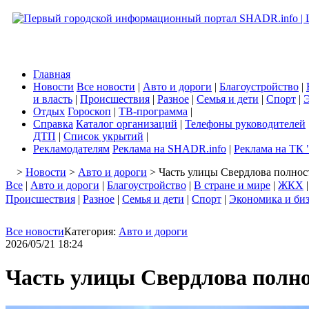
Главная
Новости
Все новости
|
Авто и дороги
|
Благоустройство
|
и власть
|
Происшествия
|
Разное
|
Семья и дети
|
Спорт
|
Э
Отдых
Гороскоп
|
ТВ-программа
|
Справка
Каталог организаций
|
Телефоны руководителей
ДТП
|
Список укрытий
|
Рекламодателям
Реклама на SHADR.info
|
Реклама на ТК 
>
Новости
>
Авто и дороги
> Часть улицы Свердлова полнос
Все
|
Авто и дороги
|
Благоустройство
|
В стране и мире
|
ЖКХ
Происшествия
|
Разное
|
Семья и дети
|
Спорт
|
Экономика и би
Все новости
Категория:
Авто и дороги
2026/05/21 18:24
Часть улицы Свердлова полн