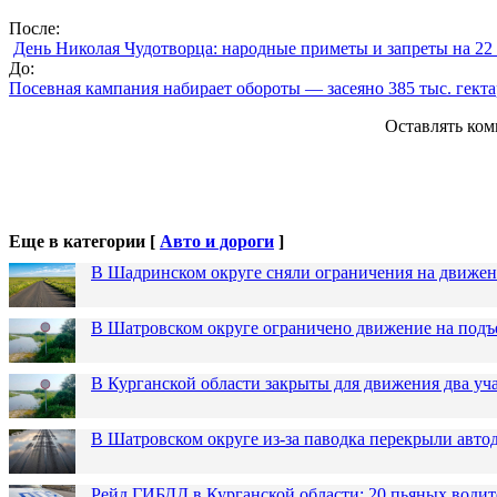
После:
День Николая Чудотворца: народные приметы и запреты на 22
До:
Посевная кампания набирает обороты — засеяно 385 тыс. гект
Оставлять ком
Еще в категории [
Авто и дороги
]
В Шадринском округе сняли ограничения на движен
В Шатровском округе ограничено движение на подъ
В Курганской области закрыты для движения два уча
В Шатровском округе из-за паводка перекрыли авто
Рейд ГИБДД в Курганской области: 20 пьяных водит