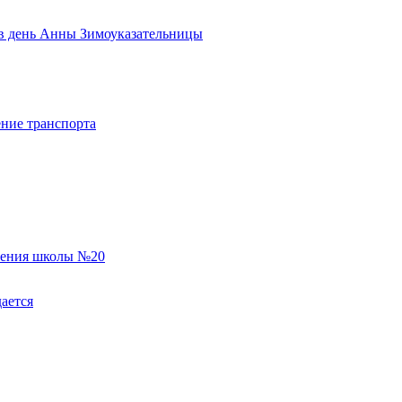
ь в день Анны Зимоуказательницы
ние транспорта
еления школы №20
ается