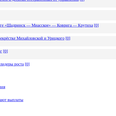
роге «Шадринск — Миасское» — Коврига — Крутиха
[
0
]
екрёстке Михайловской и Урицкого
[
0
]
ог
[
0
]
 лидеры роста
[
0
]
ния
тают выплаты