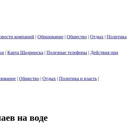
овости компаний
|
Образование
|
Общество
|
Отдых
|
Политика
ки
|
Карта Шадринска
|
Полезные телефоны
|
Действия при
зование
|
Общество
|
Отдых
|
Политика и власть
|
аев на воде