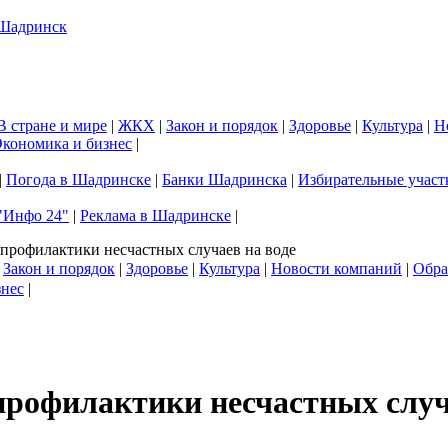
В стране и мире
|
ЖКХ
|
Закон и порядок
|
Здоровье
|
Культура
|
Н
кономика и бизнес
|
|
Погода в Шадринске
|
Банки Шадринска
|
Избирательные участ
"Инфо 24"
|
Реклама в Шадринске
|
профилактики несчастных случаев на воде
|
Закон и порядок
|
Здоровье
|
Культура
|
Новости компаний
|
Обра
знес
|
рофилактики несчастных случ