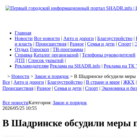
Главная
Новости
Все новости
|
Авто и дороги
|
Благоустройство
|
и власть
|
Происшествия
|
Разное
|
Семья и дети
|
Спорт
|
Э
Отдых
Гороскоп
|
ТВ-программа
|
Справка
Каталог организаций
|
Телефоны руководителей
ДТП
|
Список укрытий
|
Рекламодателям
Реклама на SHADR.info
|
Реклама на ТК 
>
Новости
>
Закон и порядок
> В Шадринске обсудили меры 
Все
|
Авто и дороги
|
Благоустройство
|
В стране и мире
|
ЖКХ
Происшествия
|
Разное
|
Семья и дети
|
Спорт
|
Экономика и би
Все новости
Категория:
Закон и порядок
2026/05/25 10:55
В Шадринске обсудили меры п