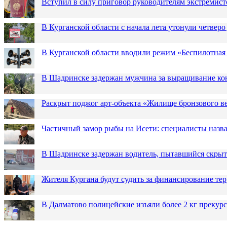
Вступил в силу приговор руководителям экстремис
В Курганской области с начала лета утонули четверо
В Курганской области вводили режим «Беспилотная
В Шадринске задержан мужчина за выращивание кон
Раскрыт поджог арт-объекта «Жилище бронзового в
Частичный замор рыбы на Исети: специалисты назв
В Шадринске задержан водитель, пытавшийся скрыт
Жителя Кургана будут судить за финансирование те
В Далматово полицейские изъяли более 2 кг прекур