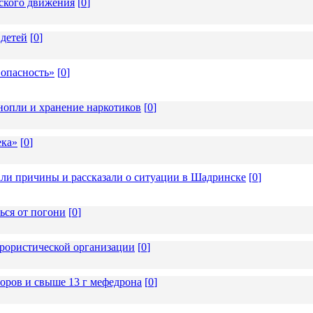
тского движения
[
0
]
 детей
[
0
]
 опасность»
[
0
]
опли и хранение наркотиков
[
0
]
ека»
[
0
]
али причины и рассказали о ситуации в Шадринске
[
0
]
ься от погони
[
0
]
ррористической организации
[
0
]
соров и свыше 13 г мефедрона
[
0
]