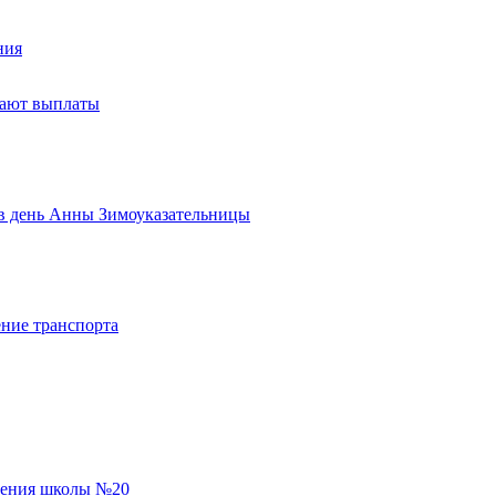
ния
тают выплаты
ь в день Анны Зимоуказательницы
ние транспорта
еления школы №20