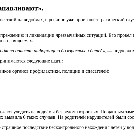
анавливают».
шествий на водоёмах, в регионе уже произошёл трагический слу
упреждению и ликвидации чрезвычайных ситуаций. Его провёл 
ев на водоёмах.
одчиво донести информацию до взрослых и детей»
, — подчеркн
дпринимаются следующие шаги:
ников органов профилактики, полиции и спасателей;
олжают уходить на водоёмы без ведома взрослых. По данным зам
 выявила 6 таких случаев. На родителей нарушителей были со
трашное последствие бесконтрольного нахождения детей у воды