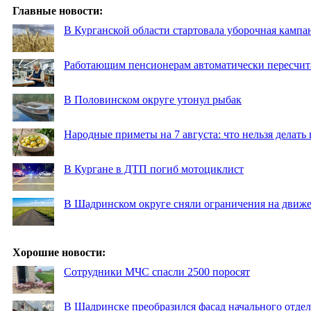
Главные новости:
В Курганской области стартовала уборочная кампа
Работающим пенсионерам автоматически пересчи
В Половинском округе утонул рыбак
Народные приметы на 7 августа: что нельзя делат
В Кургане в ДТП погиб мотоциклист
В Шадринском округе сняли ограничения на движе
Хорошие новости:
Сотрудники МЧС спасли 2500 поросят
В Шадринске преобразился фасад начального отд