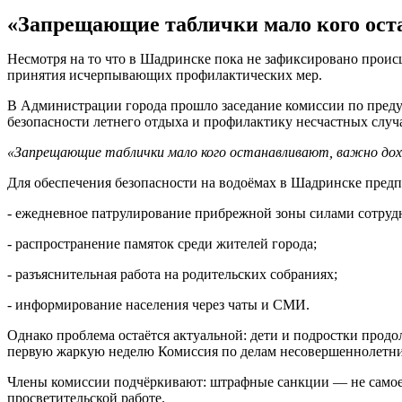
«Запрещающие таблички мало кого ост
Несмотря на то что в Шадринске пока не зафиксировано проис
принятия исчерпывающих профилактических мер.
В Администрации города прошло заседание комиссии по пред
безопасности летнего отдыха и профилактику несчастных случа
«Запрещающие таблички мало кого останавливают, важно дох
Для обеспечения безопасности на водоёмах в Шадринске пре
- ежедневное патрулирование прибрежной зоны силами сотруд
- распространение памяток среди жителей города;
- разъяснительная работа на родительских собраниях;
- информирование населения через чаты и СМИ.
Однако проблема остаётся актуальной: дети и подростки прод
первую жаркую неделю Комиссия по делам несовершеннолетних
Члены комиссии подчёркивают: штрафные санкции — не самое с
просветительской работе.