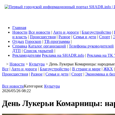
Главная
Новости
Все новости
|
Авто и дороги
|
Благоустройство
|
и власть
|
Происшествия
|
Разное
|
Семья и дети
|
Спорт
|
Э
Отдых
Гороскоп
|
ТВ-программа
|
Справка
Каталог организаций
|
Телефоны руководителей
ДТП
|
Список укрытий
|
Рекламодателям
Реклама на SHADR.info
|
Реклама на ТК 
>
Новости
>
Культура
> День Лукерьи Комарницы: народные 
Все
|
Авто и дороги
|
Благоустройство
|
В стране и мире
|
ЖКХ
Происшествия
|
Разное
|
Семья и дети
|
Спорт
|
Экономика и би
Все новости
Категория:
Культура
2026/05/26 08:22
День Лукерьи Комарницы: на