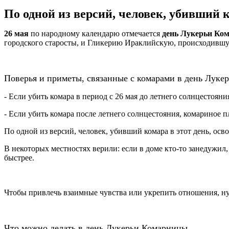
По одной из версий, человек, убивший к
26 мая
по народному календарю отмечается
день Лукерьи Ко
городского старосты, и Гликерию Ираклийскую, происходившую
Поверья и приметы, связанные с комарами в день Луке
- Если убить комара в период с 26 мая до летнего солнцестояни
- Если убить комара после летнего солнцестояния, комариное 
По одной из версий, человек, убивший комара в этот день, осво
В некоторых местностях верили: если в доме кто‑то занедужил,
быстрее.
Чтобы привлечь взаимные чувства или укрепить отношения, ну
Что можно делать в день Лукерьи Комарницы