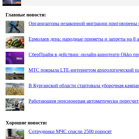
Главные новости:
Организаторы незаконной миграции приговорены 
Ермолаев день: народные приметы и запреты на 8 а
СберПрайм в действии: онлайн-кинотеатр Okko пр
МТС покрыла LTE-интернетом археологический пар
В Курганской области стартовала уборочная кампа
Работающим пенсионерам автоматически пересчи
Хорошие новости:
Сотрудники МЧС спасли 2500 поросят