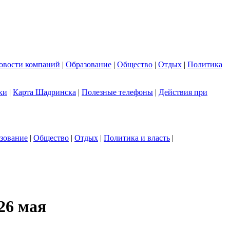
овости компаний
|
Образование
|
Общество
|
Отдых
|
Политика
ки
|
Карта Шадринска
|
Полезные телефоны
|
Действия при
зование
|
Общество
|
Отдых
|
Политика и власть
|
26 мая