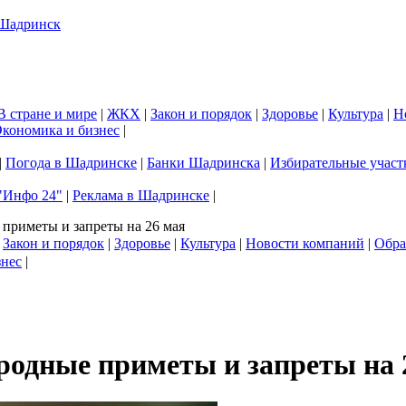
В стране и мире
|
ЖКХ
|
Закон и порядок
|
Здоровье
|
Культура
|
Н
кономика и бизнес
|
|
Погода в Шадринске
|
Банки Шадринска
|
Избирательные участ
"Инфо 24"
|
Реклама в Шадринске
|
приметы и запреты на 26 мая
|
Закон и порядок
|
Здоровье
|
Культура
|
Новости компаний
|
Обра
знес
|
родные приметы и запреты на 