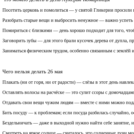
Посетить церковь и помолиться — у святой Гликерии просили п
Разобрать старые вещи и выбросить ненужное — важно успеть сд
Помириться с близкими — день хорошо подходит для того, чтоб
Заговорить зубы — для этого брали кусочек дерева от дупла, п
Заниматься физическим трудом, особенно связанным с землёй и
Чего нельзя делать 26 мая
Плакать (ни от горя, ни от радости) — слёзы в этот день навл
Оставлять волосы на расчёске — это сулит ссоры с домочадцам
Отдавать свои вещи чужим людям — вместе с ними можно пода
Бить посуду — к проблемам; если посуда разбилась случайно, о
Бездельничать — даже в выходной нужно найти себе занятие, ин
Смотреть на яркое солнце — считалось, что солнечные лучи мог