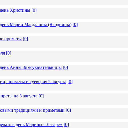
в день Христины
[
0
]
 в день Марии Магдалины (Ягодницы)
[
0
]
ные приметы
[
0
]
юля
[
0
]
в день Анны Зимоуказательницы
[
0
]
и, приметы и суеверия 5 августа
[
0
]
преты на 3 августа
[
0
]
ековыми традициями и приметами
[
0
]
делать в день Марины с Лазарем
[
0
]