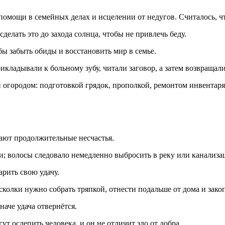
омощи в семейных делах и исцелении от недугов. Считалось, что
елать это до захода солнца, чтобы не привлечь беду.
ы забыть обиды и восстановить мир в семье.
рикладывали к больному зубу, читали заговор, а затем возвращал
 огородом: подготовкой грядок, прополкой, ремонтом инвентаря
екают продолжительные несчастья.
и; волосы следовало немедленно выбросить в реку или канализа
рить свою удачу.
сколки нужно собрать тряпкой, отнести подальше от дома и зако
аче удача отвернётся.
ут ослепить человека, и он не отличит зло от добра.