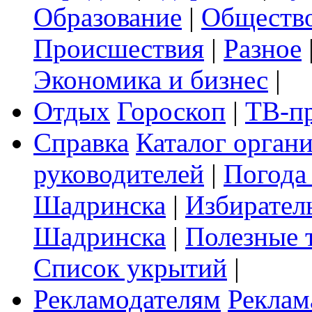
Образование
|
Обществ
Происшествия
|
Разное
Экономика и бизнес
|
Отдых
Гороскоп
|
ТВ-п
Справка
Каталог орган
руководителей
|
Погода
Шадринска
|
Избирател
Шадринска
|
Полезные 
Список укрытий
|
Рекламодателям
Реклам