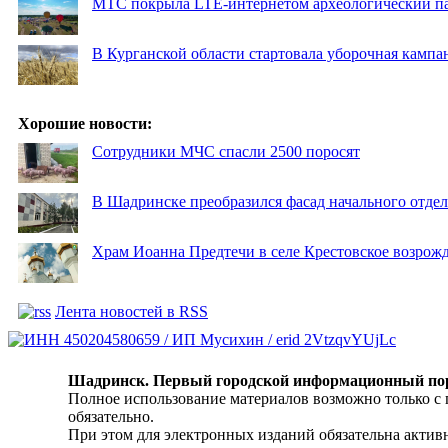
МТС покрыла LTE-интернетом археологический пар
В Курганской области стартовала уборочная кампа
Хорошие новости:
Сотрудники МЧС спасли 2500 поросят
В Шадринске преобразился фасад начального отд
Храм Иоанна Предтечи в селе Крестовское возрожд
Лента новостей в RSS
Шадринск. Первый городской информационный по
Полное использование материалов возможно только с
обязательно.
При этом для электронных изданий обязательна активн