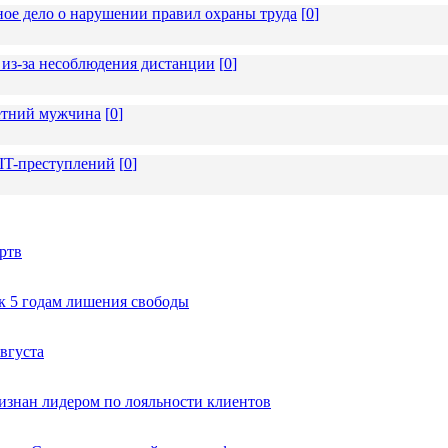
ное дело о нарушении правил охраны труда
[
0
]
из-за несоблюдения дистанции
[
0
]
летний мужчина
[
0
]
 IT-преступлений
[
0
]
ртв
к 5 годам лишения свободы
вгуста
изнан лидером по лояльности клиентов