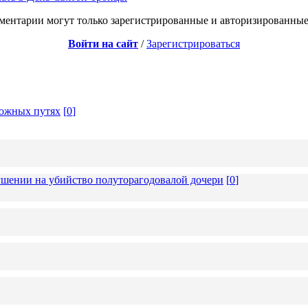
ментарии могут только зарегистрированные и авторизированные
Войти на сайт
/
Зарегистрироваться
рожных путях
[
0
]
ушении на убийство полуторагодовалой дочери
[
0
]