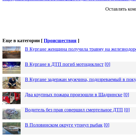
Оставлять ком
Еще в категории [
Происшествия
]
В Кургане женщина получила травму на железнодо
В Кургане в ДТП погиб мотоциклист
[
0
]
В Кургане задержан мужчина, подозреваемый в пок
Два крупных пожара произошли в Шадринске
[
0
]
Водитель без прав совершил смертельное ДТП
[
0
]
В Половинском округе утонул рыбак
[
0
]