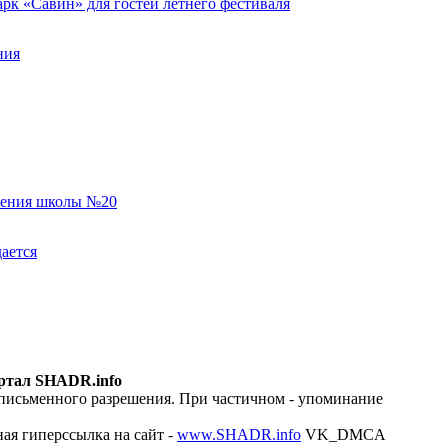
к «Савин» для гостей летнего фестиваля
ния
еления школы №20
ается
ртал SHADR.info
 письменного разрешения. При частичном - упоминание
ая гиперссылка на сайт -
www.SHADR.info
VK_DMCA