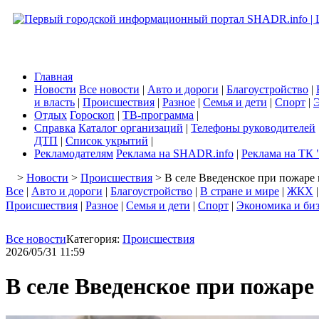
Главная
Новости
Все новости
|
Авто и дороги
|
Благоустройство
|
и власть
|
Происшествия
|
Разное
|
Семья и дети
|
Спорт
|
Э
Отдых
Гороскоп
|
ТВ-программа
|
Справка
Каталог организаций
|
Телефоны руководителей
ДТП
|
Список укрытий
|
Рекламодателям
Реклама на SHADR.info
|
Реклама на ТК 
>
Новости
>
Происшествия
> В селе Введенское при пожаре 
Все
|
Авто и дороги
|
Благоустройство
|
В стране и мире
|
ЖКХ
Происшествия
|
Разное
|
Семья и дети
|
Спорт
|
Экономика и би
Все новости
Категория:
Происшествия
2026/05/31 11:59
В селе Введенское при пожаре