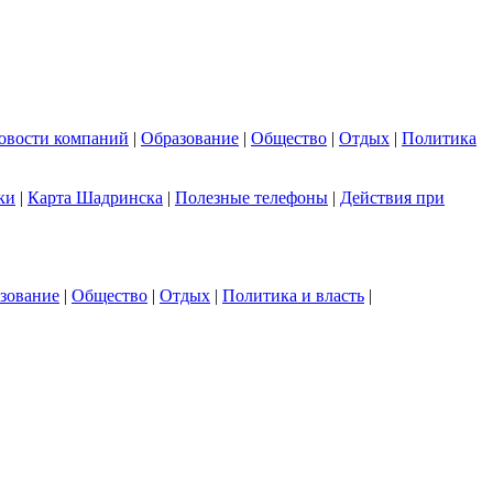
овости компаний
|
Образование
|
Общество
|
Отдых
|
Политика
ки
|
Карта Шадринска
|
Полезные телефоны
|
Действия при
зование
|
Общество
|
Отдых
|
Политика и власть
|