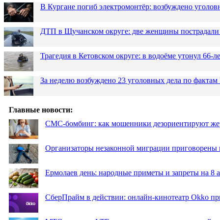
В Кургане погиб электромонтёр: возбуждено уголов
ДТП в Щучанском округе: две женщины пострадали 
Трагедия в Кетовском округе: в водоёме утонул 66-
За неделю возбуждено 23 уголовных дела по фактам
Главные новости:
СМС-бомбинг: как мошенники дезориентируют же
Организаторы незаконной миграции приговорены 
Ермолаев день: народные приметы и запреты на 8 а
СберПрайм в действии: онлайн-кинотеатр Okko пр