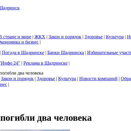
В стране и мире
|
ЖКХ
|
Закон и порядок
|
Здоровье
|
Культура
|
Н
кономика и бизнес
|
|
Погода в Шадринске
|
Банки Шадринска
|
Избирательные участ
"Инфо 24"
|
Реклама в Шадринске
|
погибли два человека
|
Закон и порядок
|
Здоровье
|
Культура
|
Новости компаний
|
Обра
знес
|
 погибли два человека