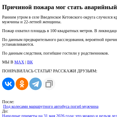
Причиной пожара мог стать аварийный
Ранним утром в селе Введенское Кетовского округа случился 
мужчины и 22‑летней женщины.
Пожар охватил площадь в 100 квадратных метров. В ликвидаци
По данным предварительного расследования, вероятной причи
устанавливаются.
По данным следствия, погибшие гостили у родственников.
МЫ В
MAX
|
ВК
ПОНРАВИЛАСЬ СТАТЬЯ? РАССКАЖИ ДРУЗЬЯМ:
После:
Под колесами маршрутного автобуса погиб мужчина
До:
Народные приметы на 31 мая 2026 года: что можно и нельзя де